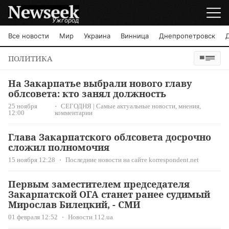
Ужгород
Все новости
Мир
Украина
Винница
Днепропетровск
ПОЛИТИКА
На Закарпатье выбрали нового главу
облсовета: кто занял должность
25 ноября
СЕГОДНЯ | Самые актуальные новости, мнения,
12:00
комментарии
Глава Закарпатского облсовета досрочно
сложил полномочия
15 ноября 12:28
Последние новости на сайте korrespondent.net
Первым заместителем председателя
Закарпатской ОГА станет ранее судимый
Мирослав Билецкий, - СМИ
01 февраля 12:52
Новости 112.ua