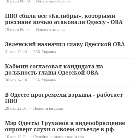
18 июля 06:09
Интерфакс-Украина
ПВО сбила все «Калибры», которыми
россияне ночью атаковали Одессу - ОВА
18 июля 06:04
Новости на zn.ua
Зеленский назначил главу Одесской ОВА
31 мая 12:44
РБК-Украина
Кабмин согласовал кандидата на
должность главы Одесской ОВА
30 мая 14:16
РБК-Украина
В Одессе прогремели взрывы - работает
ПВО
28 мая 22:51
Новости на zn.ua
Мэр Одессы Труханов в видеообращение
опроверг слухи о своем отъезде в рф
10 мая 15:21
Судебно-юридическая газета