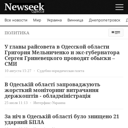
Одесса
Все новости
Мир
Украина
Винница
Днепропетровск
ПОЛИТИКА
У главы райсовета в Одесской области
Григория Мельниченко и экс-губернатора
Сергея Гриневецкого проводят обыски –
СМИ
10 августа 15:27
Судебно-юридическая газета
В Одеській області запроваджують
жорсткий моніторинг витрачання
держкоштів - обладміністрація
25 июля 11:13
Интерфакс-Украина
За ніч в Одеській області було знищено 21
ударний БПЛА