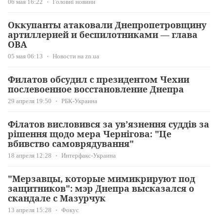
06 мая 16:22
Головні новини
Оккупанты атаковали Днепропетровщину
артиллерией и беспилотниками — глава
ОВА
05 мая 06:13
Новости на zn.ua
Филатов обсудил с президентом Чехии
послевоенное восстановление Днепра
29 апреля 19:50
РБК-Украина
Філатов висловився за ув’язнення суддів за
рішення щодо мера Чернігова: "Це
вбивство самоврядування"
18 апреля 12:28
Интерфакс-Украина
"Мерзавцы, которые мимикрируют под
защитников": мэр Днепра высказался о
скандале с Мазурчук
13 апреля 15:28
Фокус