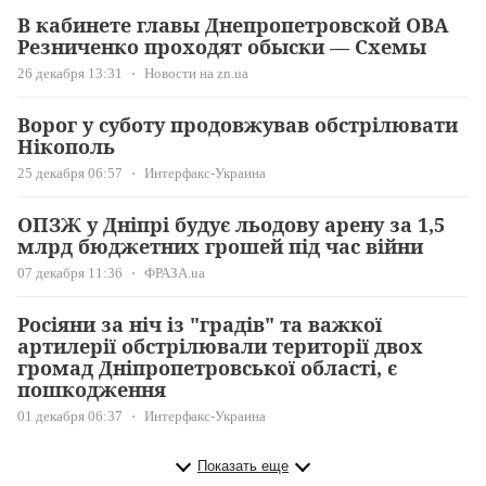
В кабинете главы Днепропетровской ОВА
Резниченко проходят обыски — Схемы
26 декабря 13:31
Новости на zn.ua
Ворог у суботу продовжував обстрілювати
Нікополь
25 декабря 06:57
Интерфакс-Украина
ОПЗЖ у Дніпрі будує льодову арену за 1,5
млрд бюджетних грошей під час війни
07 декабря 11:36
ФРАЗА.ua
Росіяни за ніч із "градів" та важкої
артилерії обстрілювали території двох
громад Дніпропетровської області, є
пошкодження
01 декабря 06:37
Интерфакс-Украина
Показать еще