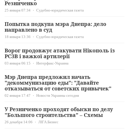
Резниченко
25 января 07:34
Судебно-юридическая газета
Попытка подкупа мэра Днепра: дело
направлено в суд
18 января 13:36
Судебно-юридическая газета
Ворог продовжує атакувати Нікополь із
РСЗВ і важкої артилерії
03 января 06:15
Интерфакс-Украина
Мэр Днепра предложил начать
"декоммунизацию еды": "Давайте
отказываться от советских привычек"
02 января 17:47
Новости Украины сегодня
У Резниченко проходят обыски по делу
"Большого строительства" – Схемы
26 декабря 14:06
ЛІГА.Бизнес