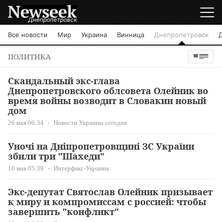
Днепропетровск
Все новости
Мир
Украина
Винница
Днепропетровск
ПОЛИТИКА
Скандальный экс-глава
Днепропетровского облсовета Олейник во
время войны возводит в Словакии новый
дом
26 мая 06:34
Новости Украины сегодня
Уночі на Дніпропетровщині ЗС України
збили три "Шахеди"
10 мая 05:39
Интерфакс-Украина
Экс-депутат Святослав Олейник призывает
к миру и компромиссам с россией: чтобы
завершить "конфликт"