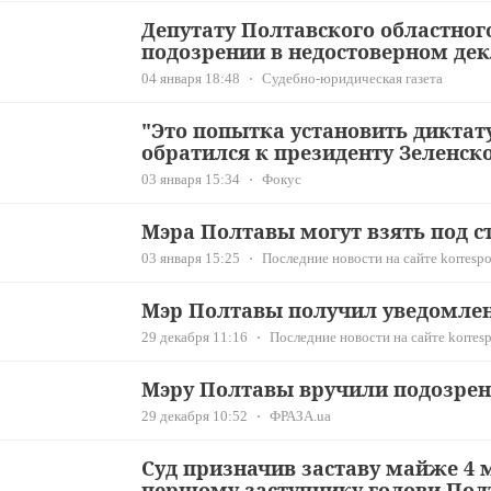
Депутату Полтавского областног
подозрении в недостоверном де
04 января 18:48
Судебно-юридическая газета
"Это попытка установить диктат
обратился к президенту Зеленск
03 января 15:34
Фокус
Мэра Полтавы могут взять под с
03 января 15:25
Последние новости на сайте korrespo
Мэр Полтавы получил уведомлен
29 декабря 11:16
Последние новости на сайте korresp
Мэру Полтавы вручили подозрен
29 декабря 10:52
ФРАЗА.ua
Суд призначив заставу майже 4
першому заступнику голови Пол