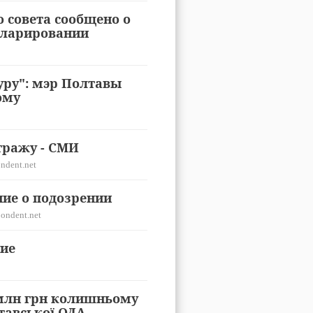
о совета сообщено о
кларировании
уру": мэр Полтавы
ому
тражу - СМИ
ndent.net
ие о подозрении
ondent.net
ие
 млн грн колишньому
тавської ОДА