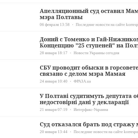
Апелляционный суд оставил Мам
мэра Полтавы
06 февраля 13:58
Последние новости на сайте korresp
Доний с Томенко и Гай-Нижнико
Концепцию "25 ступеней" на По
28 января 18:17
Новости Украины сегодня
СБУ проводит обыски в горсовет
связано с делом мэра Мамая
24 января 10:40
ФРАЗА.ua
У Полтаві судитимуть депутата о
недостовірні дані у декларації
21 января 07:19
Интерфакс-Украина
Суд отказался брать под стражу
20 января 13:44
Последние новости на сайте korrespo