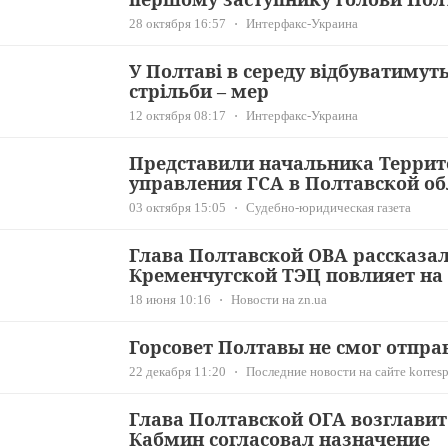
28 октября 16:57
Интерфакс-Украина
У Полтаві в середу відбуватимут
стрільби – мер
12 октября 08:17
Интерфакс-Украина
Представили начальника Террит
управления ГСА в Полтавской об
03 октября 15:05
Судебно-юридическая газета
Глава Полтавской ОВА рассказа
Кременчугской ТЭЦ повлияет на
18 июня 10:16
Новости на zn.ua
Горсовет Полтавы не смог отпра
22 декабря 11:20
Последние новости на сайте korresp
Глава Полтавской ОГА возглавит
Кабмин согласовал назначение