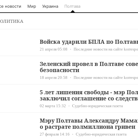
се новости
Мир
Украина
Полтава
ОЛИТИКА
Войска ударили БПЛА по Полта
21 апреля 05:08
Последние новости на сайте korrespo
Зеленский провел в Полтаве сов
безопасности
18 апреля 20:58
Последние новости на сайте korrespo
5 лет лишения свободы - мэр П
заключил соглашение со следст
02 марта 15:32
Судебно-юридическая газета
Мэру Полтавы Александру Мама
о растрате полмиллиона гривен
27 февраля 14:16
Судебно-юридическая газета