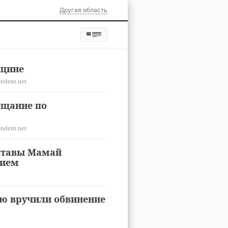
Другая область
вщине
ndent.net
ещание по
ndent.net
олтавы Мамай
вием
ю вручили обвинение