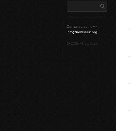
Связаться с нами
info@newseek.org
©
2026
«Newseek»