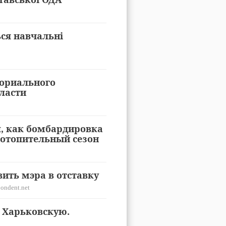
ься навчальні
ориального
ласти
л, как бомбардировка
 отопительный сезон
вить мэра в отставку
ondent.net
 Харьковскую.