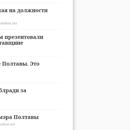
ая на должности
ondent.net
м презентовали
лтавщине
е Полтавы. Это
блради за
 мэра Полтавы
ndent.net