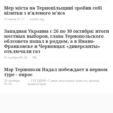
Мер міста на Тернопільщині зробив собі
візитки з в'яленого м'яса
23 июня 22:17
uainfo.org
Западная Украина с 26 по 30 октября: итоги
местных выборов, глава Тернопольского
облсовета попал в роддом, а в Ивано-
Франковске и Черновцах «диверсанты»
отключали газ
01 ноября 04:26
NK
Мэр Тернополя Надал побеждает в первом
туре - опрос
26 октября
СЕГОДНЯ | Самые актуальные новости, мнения,
01:02
комментарии