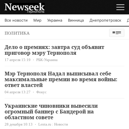
Тернополь
Все новости
Мир
Украина
Винница
Днепропетровск
ПОЛИТИКА
Дело о премиях: завтра суд объявит
приговор мэру Тернополя
17 апреля 15:19
РБК-Украина
Мэр Тернополя Надал выписывал себе
максимальные премии во время войны:
ответ властей
04 апреля 13:27
Фокус
Украинские чиновники вывесили
огромный баннер с Бандерой на
областном совете
28 декабря 10:13
Lenta.ru : Новости