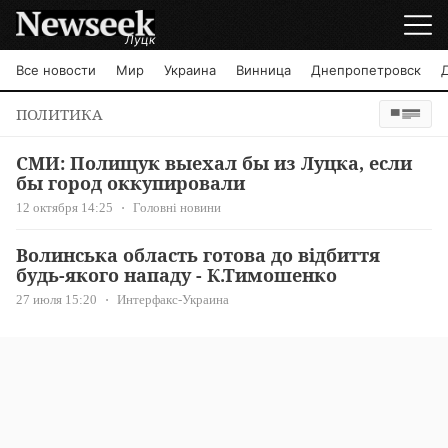
Луцк
Все новости
Мир
Украина
Винница
Днепропетровск
ПОЛИТИКА
СМИ: Полищук выехал бы из Луцка, если
бы город оккупировали
12 октября 14:25
Головні новини
Волинська область готова до відбиття
будь-якого нападу - К.Тимошенко
27 июля 15:20
Интерфакс-Украина