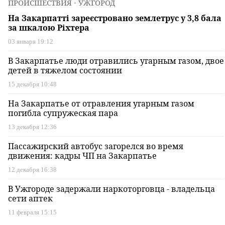
ПРОИСШЕСТВИЯ
⋅ УЖГОРОД
На Закарпатті зареєстровано землетрус у 3,8 бала
за шкалою Ріхтера
03 января 19:12
В Закарпатье люди отравились угарным газом, двое
детей в тяжелом состоянии
15 декабря 10:48
На Закарпатье от отравления угарным газом
погибла супружеская пара
13 декабря 12:36
Пассажирский автобус загорелся во время
движения: кадры ЧП на Закарпатье
12 декабря 16:38
В Ужгороде задержали наркоторговца - владельца
сети аптек
11 февраля 15:15