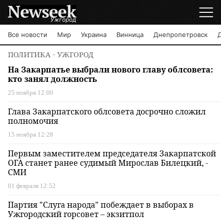
Ужгород
Все новости
Мир
Украина
Винница
Днепропетровск
ПОЛИТИКА
⋅ УЖГОРОД
На Закарпатье выбрали нового главу облсовета:
кто занял должность
25 ноября 12:00
Глава Закарпатского облсовета досрочно сложил
полномочия
15 ноября 12:28
Первым заместителем председателя Закарпатской
ОГА станет ранее судимый Мирослав Билецкий, -
СМИ
01 февраля 12:52
Партия "Слуга народа" побеждает в выборах в
Ужгородский горсовет – экзитпол