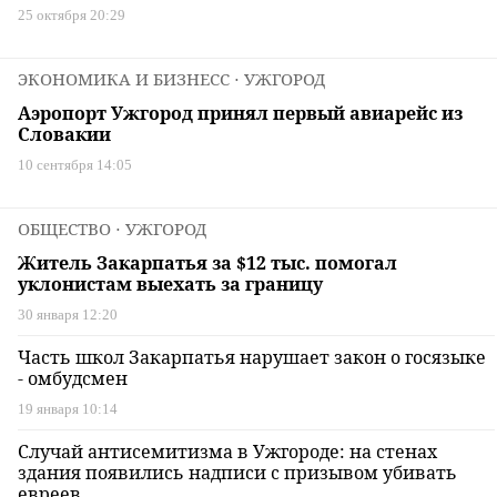
25 октября 20:29
ЭКОНОМИКА И БИЗНЕСС
⋅ УЖГОРОД
Аэропорт Ужгород принял первый авиарейс из
Словакии
10 сентября 14:05
ОБЩЕСТВО
⋅ УЖГОРОД
Житель Закарпатья за $12 тыс. помогал
уклонистам выехать за границу
30 января 12:20
Часть школ Закарпатья нарушает закон о госязыке
- омбудсмен
19 января 10:14
Случай антисемитизма в Ужгороде: на стенах
здания появились надписи с призывом убивать
евреев