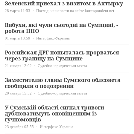
Зеленский приехал з визитом в Ахтырку
28 марта 11:53
Последние новости на сайте korrespondent.net
Вибухи, які чули сьогодні на Сумщині, -
робота ППО
01 марта 18:59
Интерфакс-Украина
Российская ДРГ попыталась прорваться
через границу на Сумщине
21 января 12:02
Судебно-юридическая газета
Заместителю главы Сумского облсовета
сообщили о подозрении
20 января 15:32
Судебно-юридическая газета
У Сумській області сигнал тривоги
дублюватимуть оповіщенням із
гучномовців
23 декабря 05:55
Интерфакс-Украина