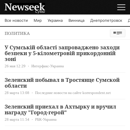
Сумы
Все новости
Мир
Украина
Винница
Днепропетровск
ПОЛИТИКА
У Сумській області запроваджено заходи
безпеки у 5-кілометровій прикордонній
зоні
26 мая 12:29
Интерфакс-Украина
Зеленский побывал в Тростянце Сумской
области
28 марта 13:08
Последние новости на сайте korrespondent.net
Зеленский приехал в Ахтырку и вручил
награду "Город-герой"
28 марта 11:54
РБК-Украина