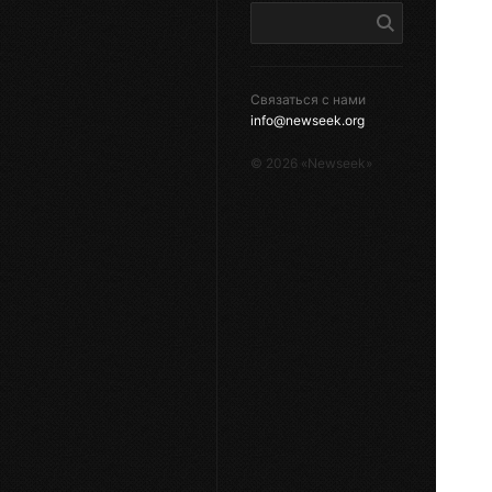
Связаться с нами
info@newseek.org
©
2026
«Newseek»