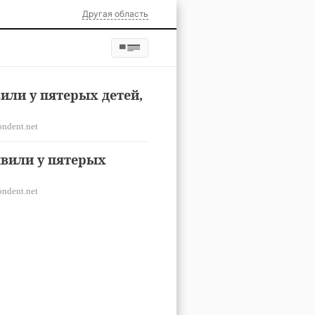
Другая область
или у пятерых детей,
ondent.net
вили у пятерых
ondent.net