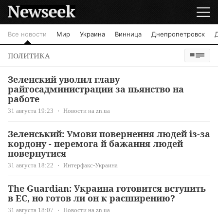
Все новости
Мир
Украина
Винница
Днепропетровск
ПОЛИТИКА
Зеленский уволил главу
райгосадминистрации за пьянство на
работе
31 августа 19:23
Новости на zn.ua
Зеленський: Умови повернення людей із-за
кордону - перемога й бажання людей
повернутися
31 августа 18:22
Интерфакс-Украина
The Guardian: Украина готовится вступить
в ЕС, но готов ли он к расширению?
31 августа 18:07
Новости на zn.ua