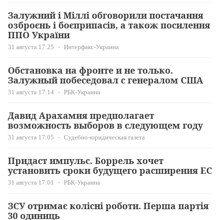
Залужний і Міллі обговорили постачання
озброєнь і боєприпасів, а також посилення
ППО України
31 августа 17:25
Интерфакс-Украина
Обстановка на фронте и не только.
Залужный побеседовал с генералом США
31 августа 17:14
РБК-Украина
Давид Арахамия предполагает
возможность выборов в следующем году
31 августа 17:05
Судебно-юридическая газета
Придаст импульс. Боррель хочет
установить сроки будущего расширения ЕС
31 августа 17:01
РБК-Украина
ЗСУ отримає колісні роботи. Перша партія
30 одиниць