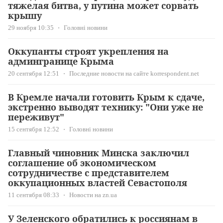
тяжелая битва, у путина может сорвать
крышу
29 ноября 10:35
Головні новини
Оккупанты строят укрепления на
админгранице Крыма
20 сентября 12:51
Последние новости на сайте korrespondent.net
В Кремле начали готовить Крым к сдаче,
экстренно выводят технику: "Они уже не
переживут"
15 сентября 12:52
Головні новини
Главный чиновник Минска заключил
соглашение об экономическом
сотрудничестве с представителем
оккупационных властей Севастополя
11 сентября 08:33
Новости на zn.ua
У Зеленского обратились к россиянам в