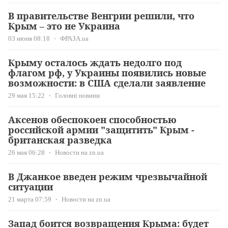
В правительстве Венгрии решили, что
Крым – это не Украина
03 июня 08:18
ФРАЗА.ua
Крыму осталось ждать недолго под
флагом рф, у Украины появились новые
возможности: в США сделали заявление
29 мая 15:22
Головні новини
Аксенов обеспокоен способностью
российской армии "защитить" Крым -
британская разведка
26 мая 06:28
Новости на zn.ua
В Джанкое введен режим чрезвычайной
ситуации
21 марта 07:59
Новости на zn.ua
Запад боится возвращения Крыма: будет