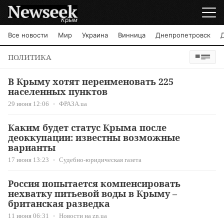
Крым
Все новости
Мир
Украина
Винница
Днепропетровск
ПОЛИТИКА
В Крыму хотят переименовать 225
населенных пунктов
29 июня 12:06
ФРАЗА.ua
Каким будет статус Крыма после
деоккупации: известны возможные
варианты
17 июня 13:23
Судебно-юридическая газета
Россия попытается компенсировать
нехватку питьевой воды в Крыму –
британская разведка
11 июня 06:31
Новости на zn.ua