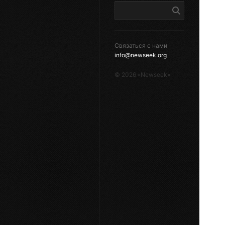
Связаться с нами
info@newseek.org
©
2026
«Newseek»