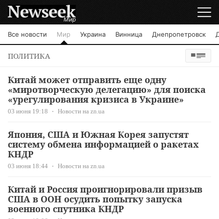
Мир
Все новости
Мир
Украина
Винница
Днепропетровск
ПОЛИТИКА
Китай может отправить еще одну
«миротворческую делегацию» для поиска
«урегулирования кризиса в Украине»
03 июня 19:18
Новости на zn.ua
Япония, США и Южная Корея запустят
систему обмена информацией о ракетах
КНДР
03 июня 18:44
Новости на zn.ua
Китай и Россия проигнорировали призыв
США в ООН осудить попытку запуска
военного спутника КНДР