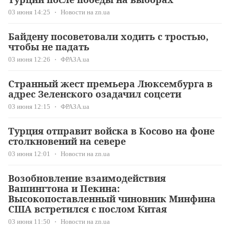
03 июня 14:25
Новости на zn.ua
Байдену посоветовали ходить с тростью,
чтобы не падать
03 июня 12:26
ФРАЗА.ua
Странный жест премьера Люксембурга в
адрес Зеленского озадачил соцсети
03 июня 12:15
ФРАЗА.ua
Турция отправит войска в Косово на фоне
столкновений на севере
03 июня 12:01
Новости на zn.ua
Возобновление взаимодействия
Вашингтона и Пекина:
Высокопоставленный чиновник Минфина
США встретился с послом Китая
03 июня 11:50
Новости на zn.ua