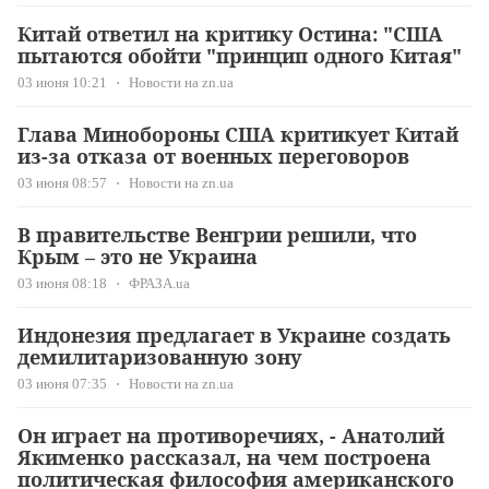
Китай ответил на критику Остина: "США
пытаются обойти "принцип одного Китая"
03 июня 10:21
Новости на zn.ua
Глава Минобороны США критикует Китай
из-за отказа от военных переговоров
03 июня 08:57
Новости на zn.ua
В правительстве Венгрии решили, что
Крым – это не Украина
03 июня 08:18
ФРАЗА.ua
Индонезия предлагает в Украине создать
демилитаризованную зону
03 июня 07:35
Новости на zn.ua
Он играет на противоречиях, - Анатолий
Якименко рассказал, на чем построена
политическая философия американского