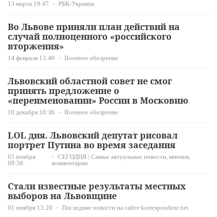
13 марта 19:47
РБК-Украина
Во Львове приняли план действий на
случай полноценного «российского
вторжения»
14 февраля 13:49
Военное обозрение
Львовский областной совет не смог
принять предложение о
«переименовании» России в Московию
10 декабря 10:36
Военное обозрение
LOL дня. Львовский депутат рисовал
портрет Путина во время заседания
05 ноября
СЕГОДНЯ | Самые актуальные новости, мнения,
09:58
комментарии
Стали известные результаты местных
выборов на Львовщине
01 ноября 13:20
Последние новости на сайте korrespondent.net