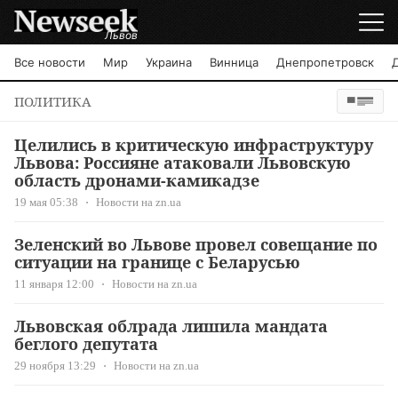
Львов
Все новости
Мир
Украина
Винница
Днепропетровск
ПОЛИТИКА
Целились в критическую инфраструктуру
Львова: Россияне атаковали Львовскую
область дронами-камикадзе
19 мая 05:38
Новости на zn.ua
Зеленский во Львове провел совещание по
ситуации на границе с Беларусью
11 января 12:00
Новости на zn.ua
Львовская облрада лишила мандата
беглого депутата
29 ноября 13:29
Новости на zn.ua