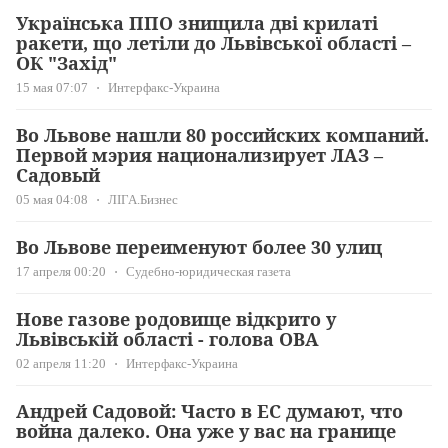
Українська ППО знищила дві крилаті
ракети, що летіли до Львівської області –
ОК "Захід"
15 мая 07:07
Интерфакс-Украина
Во Львове нашли 80 российских компаний.
Первой мэрия национализирует ЛАЗ –
Садовый
05 мая 04:08
ЛІГА.Бизнес
Во Львове переименуют более 30 улиц
17 апреля 00:20
Судебно-юридическая газета
Нове газове родовище відкрито у
Львівській області - голова ОВА
02 апреля 11:20
Интерфакс-Украина
Андрей Садовой: Часто в ЕС думают, что
война далеко. Она уже у вас на границе