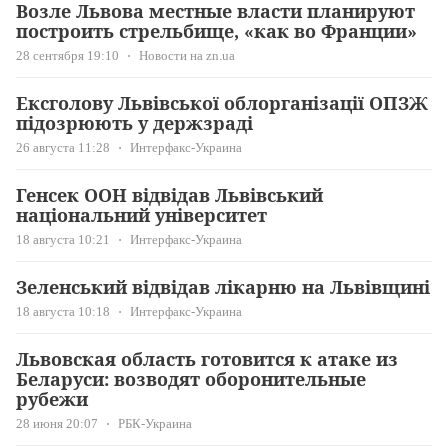
Возле Львова местные власти планируют
построить стрельбище, «как во Франции»
28 сентября 19:10
Новости на zn.ua
Ексголову Львівської облорганізації ОПЗЖ
підозрюють у держзраді
26 августа 11:28
Интерфакс-Украина
Генсек ООН відвідав Львівський
національний університет
18 августа 10:21
Интерфакс-Украина
Зеленський відвідав лікарню на Львівщині
18 августа 10:18
Интерфакс-Украина
Львовская область готовится к атаке из
Беларуси: возводят оборонительные
рубежи
28 июня 20:07
РБК-Украина