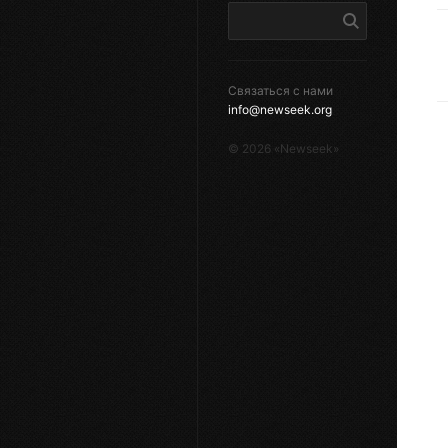
Связаться с нами
info@newseek.org
©
2026
«Newseek»