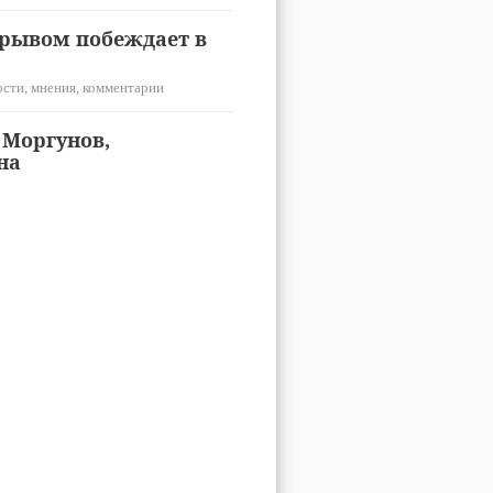
трывом побеждает в
сти, мнения, комментарии
 Моргунов,
на