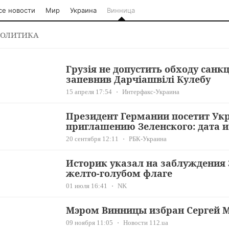
се новости
Мир
Украина
Винница
ОЛИТИКА
Грузія не допустить обходу санкці
запевнив Дарчіашвілі Кулебу
15 апреля 17:54
Интерфакс-Украина
Президент Германии посетит Ук
приглашению Зеленского: дата 
20 сентября 12:11
РБК-Украина
Историк указал на заблуждения 
желто-голубом флаге
01 июля 16:41
NK
Мэром Винницы избран Сергей М
09 ноября 11:05
Новости 112.ua