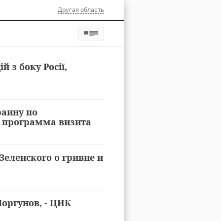
Другая область
й з боку Росії,
раину по
и программа визита
Зеленского о гривне и
оргунов, - ЦИК