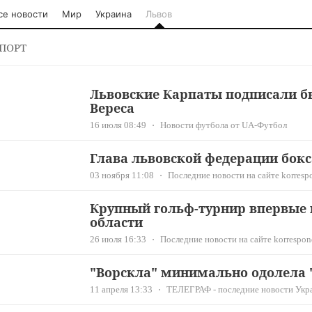
се новости
Мир
Украина
Львов
ПОРТ
Львовские Карпаты подписали 
Вереса
16 июля 08:49
Новости футбола от UA-Футбол
Глава львовской федерации бокс
03 ноября 11:08
Последние новости на сайте korresp
Крупный гольф-турнир впервые 
области
26 июля 16:33
Последние новости на сайте korrespon
"Ворскла" минимально одолела 
11 апреля 13:33
ТЕЛЕГРАФ - последние новости Укр