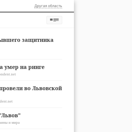
Другая область
бывшего защитника
а умер на ринге
ondent.net
провели во Львовской
dent.net
"Львов"
аины и мира