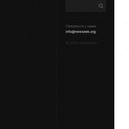
Связаться с нами
info@newseek.org
©
2026
«Newseek»