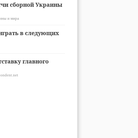
тчи сборной Украины
ины и мира
 играть в следующих
ставку главного
ondent.net