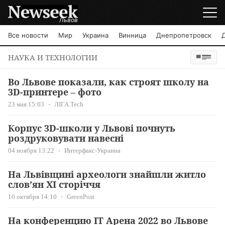
Львов
Все новости
Мир
Украина
Винница
Днепропетровск
НАУКА И ТЕХНОЛОГИИ
Во Львове показали, как строят школу на
3D-принтере – фото
23 мая 15:03
ЛІГА.Tech
Корпус 3D-школи у Львові почнуть
роздруковувати навесні
04 ноября 13:22
Интерфакс-Украина
На Львівщині археологи знайшли житло
слов’ян XI сторіччя
10 октября 14:10
GreenPost
На конференцию IТ Арена 2022 во Львове