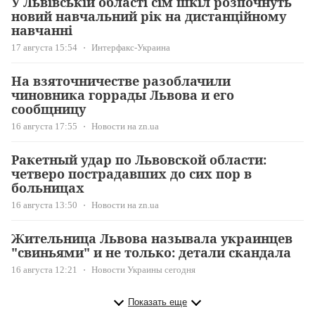
У Львівській області сім шкіл розпочнуть
новий навчальний рік на дистанційному
навчанні
17 августа 15:54
Интерфакс-Украина
На взяточничестве разоблачили
чиновника горрады Львова и его
сообщницу
16 августа 17:55
Новости на zn.ua
Ракетный удар по Львовской области:
четверо пострадавших до сих пор в
больницах
16 августа 13:50
Новости на zn.ua
Жительница Львова называла украинцев
"свиньями" и не только: детали скандала
16 августа 12:21
Новости Украины сегодня
Показать еще