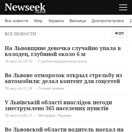
Львов
Все новости
Мир
Украина
Винница
Днепропетровск
ВСЕ НОВОСТИ
На Львовщине девочка случайно упала в
колодец, глубиной около 6 м
30 августа 19:35
Судебно-юридическая газета
Во Львове отморозок открыл стрельбу из
автомобиля: делал контент для соцсетей
30 августа 12:24
Головні новини
У Львівській області внаслідок негоди
знеструмлено 365 населених пунктів
30 августа 06:21
Интерфакс-Украина
Во Львовской области водитель наехал на