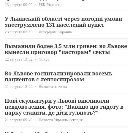
23 августа 09:09
РБК-Украина
У Львівській області через погодні умови
знеструмлено 131 населений пункт
23 августа 05:59
Интерфакс-Украина
Выманили более 3,5 млн гривен: во Львове
вынесли приговор "пасторам" секты
22 августа 13:52
Фокус
Во Львове госпитализировали восемь
пациентов с лептоспирозом
21 августа 18:22
Новости на zn.ua
Нові скульптури у Львові викликали
невдоволення, фото: "Навіщо цю гидоту в
парку ставити, де діти гуляють?"
21 августа 09:49
Новости Украины сегодня