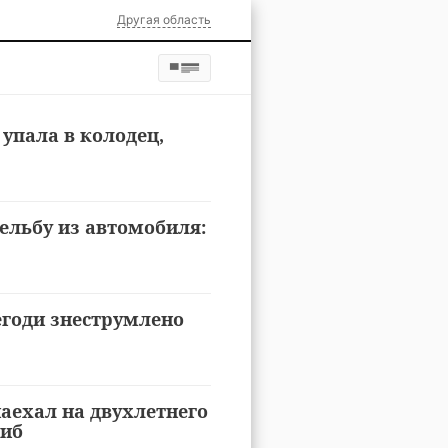
Другая область
упала в колодец,
ельбу из автомобиля:
негоди знеструмлено
наехал на двухлетнего
гиб