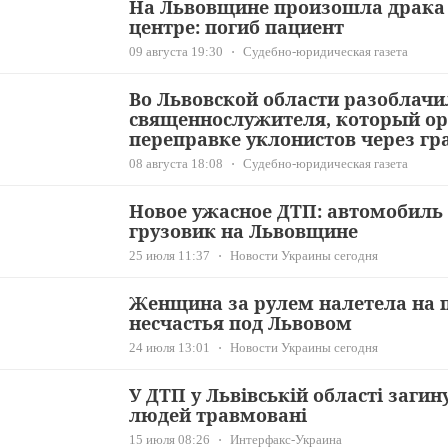
На Львовщине произошла драка
центре: погиб пациент
09 августа 19:30
Судебно-юридическая газета
Во Львовской области разоблачи
священнослужителя, который ор
переправке уклонистов через гр
08 августа 18:08
Судебно-юридическая газета
Новое ужасное ДТП: автомобиль 
грузовик на Львовщине
25 июля 11:37
Новости Украины сегодня
Женщина за рулем налетела на 
несчастья под Львовом
24 июля 13:01
Новости Украины сегодня
У ДТП у Львівській області заги
людей травмовані
15 июля 08:26
Интерфакс-Украина