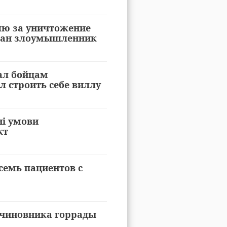
лю за уничтожение
ржан злоумышленник
ал бойцам
л строить себе виллу
ні умови
кт
семь пациентов с
 чиновника горрады