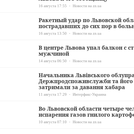
16 августа 17:55
Новости на zn.ua
Ракетный удар по Львовской обл
пострадавших до сих пор в боль
16 августа 13:50
Новости на zn.ua
В центре Львова упал балкон с 
мужчиной
14 августа 06:50
Новости на zn.ua
Начальника Львівського облупр
Держпродспоживслужби та його 
затримали за давання хабара
11 августа 17:29
Интерфакс-Украина
Во Львовской области четыре че
испарения газов гнилого картоф
10 августа 07:10
Новости на zn.ua