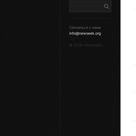
Связаться с нами
info@newseek.org
©
2026
«Newseek»