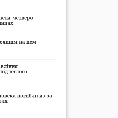
асти: четверо
ницах
стоящим на нем
авління
підлеглого
ловека погибли из-за
еля