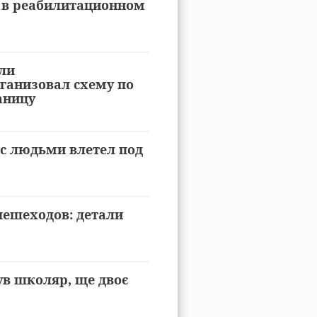
 в реабилитационном
ли
ганизовал схему по
аницу
с людьми влетел под
пешеходов: детали
нув школяр, ще двоє