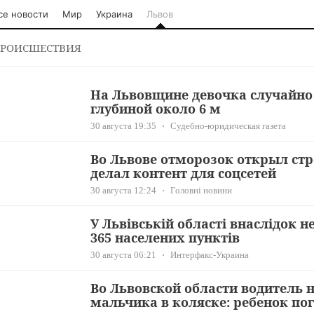
се новости
Мир
Украина
Львов
РОИСШЕСТВИЯ
На Львовщине девочка случайно 
глубиной около 6 м
30 августа 19:35
Судебно-юридическая газета
Во Львове отморозок открыл стр
делал контент для соцсетей
30 августа 12:24
Головні новини
У Львівській області внаслідок 
365 населених пунктів
30 августа 06:21
Интерфакс-Украина
Во Львовской области водитель 
мальчика в коляске: ребенок по