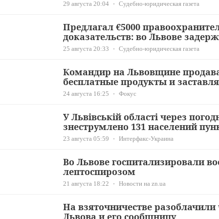
29 августа 20:04
Судебно-юридическая газета
Предлагал €5000 правоохраните
доказательств: во Львове заде
25 августа 20:33
Судебно-юридическая газета
Командир на Львовщине продав
бесплатные продукты и заставля
24 августа 16:25
Фокус
У Львівській області через погод
знеструмлено 131 населений пун
23 августа 05:59
Интерфакс-Украина
Во Львове госпитализировали во
лептоспирозом
21 августа 18:22
Новости на zn.ua
На взяточничестве разоблачили
Львова и его сообщницу