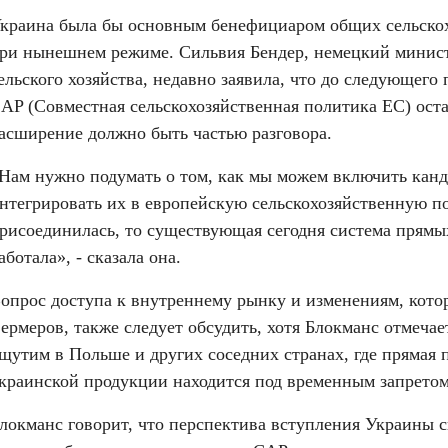
краина была бы основным бенефициаром общих сельскох
ри нынешнем режиме. Сильвия Бендер, немецкий минист
ельского хозяйства, недавно заявила, что до следующего
AP (Совместная сельскохозяйственная политика ЕС) остал
асширение должно быть частью разговора.
Нам нужно подумать о том, как мы можем включить канди
нтегрировать их в европейскую сельскохозяйственную по
рисоединилась, то существующая сегодня система прямых
аботала», - сказала она.
опрос доступа к внутреннему рынку и изменениям, которы
ермеров, также следует обсудить, хотя Блокманс отмечае
щутим в Польше и других соседних странах, где прямая 
краинской продукции находится под временным запретом
локманс говорит, что перспектива вступления Украины с