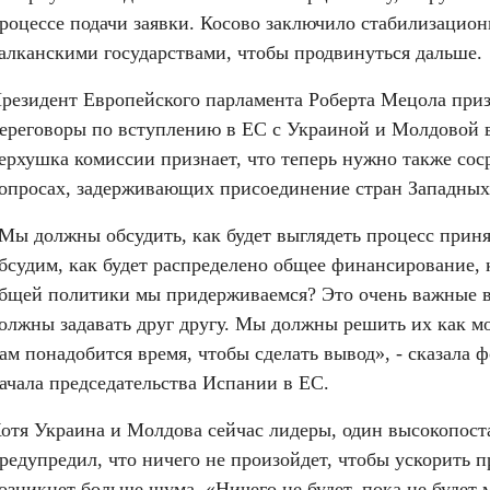
роцессе подачи заявки. Косово заключило стабилизацион
алканскими государствами, чтобы продвинуться дальше.
резидент Европейского парламента Роберта Мецола приз
ереговоры по вступлению в ЕС с Украиной и Молдовой в
ерхушка комиссии признает, что теперь нужно также сос
опросах, задерживающих присоединение стран Западных
Мы должны обсудить, как будет выглядеть процесс прин
бсудим, как будет распределено общее финансирование, ко
бщей политики мы придерживаемся? Это очень важные в
олжны задавать друг другу. Мы должны решить их как мо
ам понадобится время, чтобы сделать вывод», - сказала 
ачала председательства Испании в ЕС.
отя Украина и Молдова сейчас лидеры, один высокопост
редупредил, что ничего не произойдет, чтобы ускорить п
озникнет больше шума. «Ничего не будет, пока не будет 