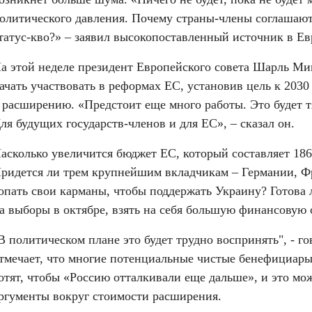
олитического давления. Почему страны-члены соглашают
татус-кво?» – заявил высокопоставленный источник в Е
а этой неделе президент Европейского совета Шарль Ми
ачать участвовать в реформах ЕС, установив цель к 2030 
 расширению. «Предстоит еще много работы. Это будет тя
ля будущих государств-членов и для ЕС», – сказал он.
асколько увеличится бюджет ЕС, который составляет 186
ридется ли трем крупнейшим вкладчикам – Германии, Фр
опать свои карманы, чтобы поддержать Украину? Готова л
а выборы в октябре, взять на себя большую финансовую 
В политическом плане это будет трудно воспринять", - го
тмечает, что многие потенциальные чистые бенефициары 
отят, чтобы «Россию отталкивали еще дальше», и это мож
ргументы вокруг стоимости расширения.