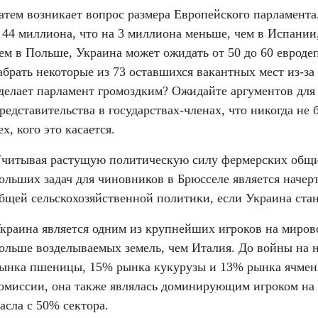
атем возникает вопрос размера Европейского парламента
 44 миллиона, что на 3 миллиона меньше, чем в Испании,
ем в Польше, Украина может ожидать от 50 до 60 евродеп
абрать некоторые из 73 оставшихся вакантных мест из-за
делает парламент громоздким? Ожидайте аргументов для
редставительства в государствах-членах, что никогда не 
ех, кого это касается.
читывая растущую политическую силу фермерских общин
ольших задач для чиновников в Брюсселе является начер
бщей сельскохозяйственной политики, если Украина стан
краина является одним из крупнейших игроков на мирово
ольше возделываемых земель, чем Италия. До войны на н
ынка пшеницы, 15% рынка кукурузы и 13% рынка ячменя
омиссии, она также являлась доминирующим игроком на 
асла с 50% сектора.