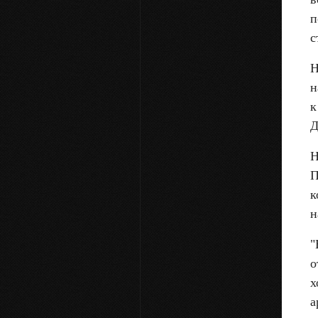
п
с
Н
н
к
Д
Н
П
к
н
"
о
х
а