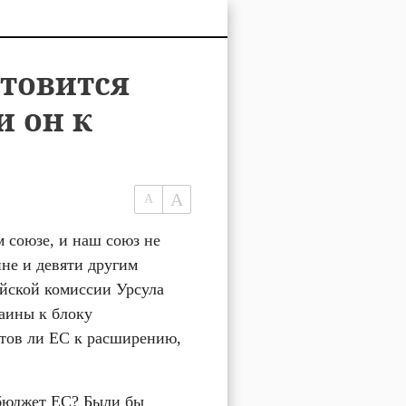
отовится
и он к
 союзе, и наш союз не 
не и девяти другим 
йской комиссии Урсула 
ины к блоку 
тов ли ЕС к расширению, 
бюджет ЕС? Были бы 