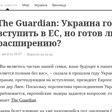
се новости
Мир
Украина
Винница
The Guardian: Украина г
вступить в ЕС, но готов л
расширению?
1 августа 18:07
Новости на zn.ua
Вы являетесь частью нашей семьи, ваше будущее в нашем
вляется полным без вас», – сказала в прошлом году Украи
транам, претендующим на вступление, президент Европе
он дер Ляен. Поскольку перспектива присоединения Укра
риближается, европейские лидеры задаются вопросом: го
ишет 
The Guardian
.
аким будет влияние на уже находящийся под давлением 