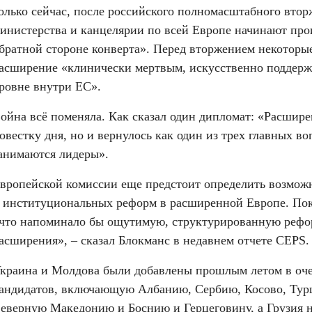
олько сейчас, после российского полномасштабного вторж
инистерства и канцелярии по всей Европе начинают прои
братной стороне конверта». Перед вторжением некоторые
асширение «клинически мертвым, искусственно поддер
ровне внутри ЕС».
ойна всё поменяла. Как сказал один дипломат: «Расширен
овестку дня, но и вернулось как один из трех главных во
анимаются лидеры».
вропейской комиссии еще предстоит определить возмож
 институциональных реформ в расширенной Европе. Пока
что напоминало бы ощутимую, структурированную рефор
асширения», – сказал Блокманс в недавнем отчете CEPS.
краина и Молдова были добавлены прошлым летом в оче
андидатов, включающую Албанию, Сербию, Косово, Турц
еверную Македонию и Боснию и Герцеговину, а Грузия н