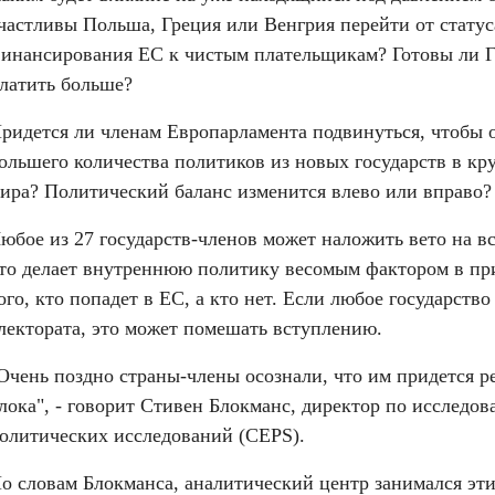
частливы Польша, Греция или Венгрия перейти от статус
инансирования ЕС к чистым плательщикам? Готовы ли Г
латить больше?
ридется ли членам Европарламента подвинуться, чтобы о
ольшего количества политиков из новых государств в кр
ира? Политический баланс изменится влево или вправо?
юбое из 27 государств-членов может наложить вето на вс
то делает внутреннюю политику весомым фактором в пр
ого, кто попадет в ЕС, а кто нет. Если любое государство
лектората, это может помешать вступлению.
Очень поздно страны-члены осознали, что им придется р
лока", - говорит Стивен Блокманс, директор по исследов
олитических исследований (CEPS).
о словам Блокманса, аналитический центр занимался эти