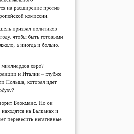
ся на расширение против 
вропейской комиссии.
шель призвал политиков 
году, чтобы быть готовыми 
жело, а иногда и больно. 
 миллиардов евро? 
анции и Италии – глубже 
и Польша, которая идет 
обузу?
ворит Блокманс. Но он 
находятся на Балканах и 
ет перевесить негативные 