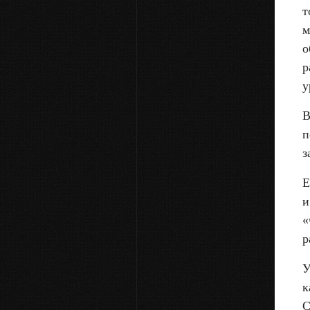
т
м
о
р
у
В
п
з
Е
и
«
р
У
к
С