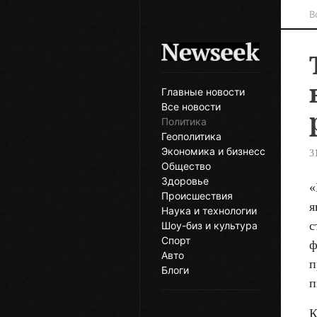
В
Главные новости
Все новости
Политика
Геополитика
Экономика и бизнесс
3
Общество
Здоровье
«
Происшествия
я
Наука и технологии
с
Шоу-биз и культура
Спорт
ф
Авто
п
Блоги
п
К