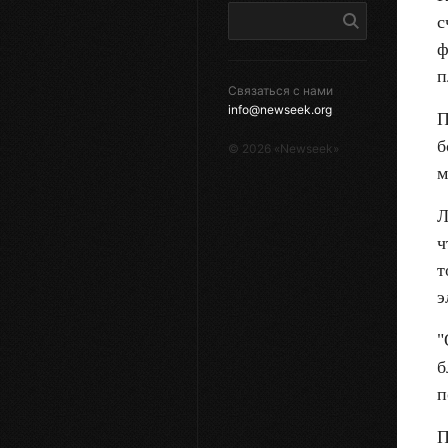
с
ф
п
Связаться с нами
info@newseek.org
П
б
©
2026
«Newseek»
м
Л
ч
т
э
"
б
п
П