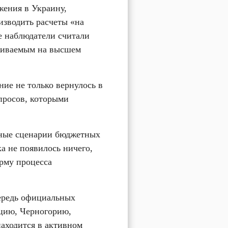
ения в Украину, 
зводить расчеты «на 
 наблюдатели считали 
живаемым на высшем 
ие не только вернулось в 
просов, которыми 
ные сценарии бюджетных 
 не появилось ничего, 
му процесса 
редь официальных 
ию, Черногорию, 
аходится в активном 