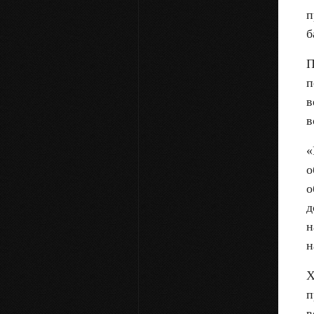
п
б
П
п
в
в
«
о
о
д
н
н
Х
п
в