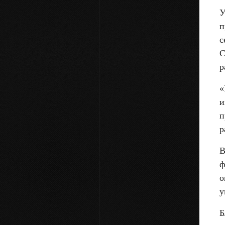
У
п
с
C
р
«
и
п
р
В
ф
о
у
Б