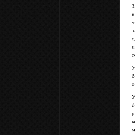
З
в
ч
з
с
п
т
У
б
о
У
б
р
к
м