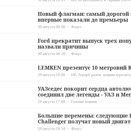
Новый флагман: самый дорогой 
впервые показали до премьеры
30 августа 09:08
Фокус
Ford прекратит выпуск трех поп
назвали причины
30 августа 08:28
Фокус
LEMKEN презентує 10 метровий R
29 августа 19:06
ІАС Аграрії разом: новини агросвіту
УАЗседес покорит сердца автолю
соединил две легенды - УАЗ и Me
29 августа 17:08
Головні новини
Большие перемены: следующие D
Challenger получат новый двига
29 августа 16:54
Фокус