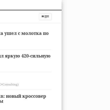
ta ушел с молотка по
ил яркую 420-сильную
O-Consulting)
an: новый кроссовер
ры