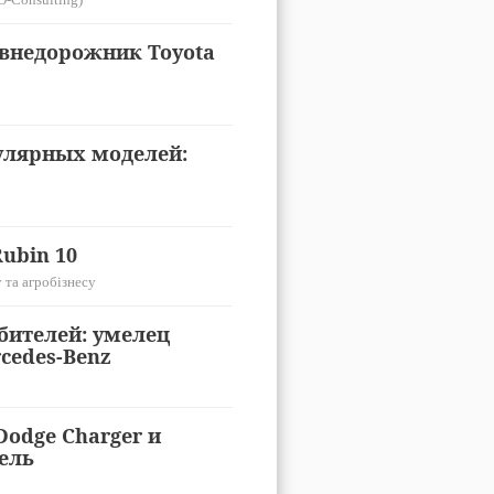
внедорожник Toyota
улярных моделей:
ubin 10
 та агробізнесу
бителей: умелец
rcedes-Benz
odge Charger и
тель