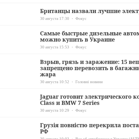
Британцы назвали лучшие элект
30 августа 17:30
Фокус
Самые быстрые дизельные авто
можно купить в Украине
30 августа 15:53
Фокус
Взрыв, грязь и заражение: 15 ве
запрещено перевозить в багажни
жара
30 августа 10:52
Головні новини
Jaguar готовит электрического к
Class и BMW 7 Series
30 августа 10:29
Фокус
Грузія повністю перекрила поста
РФ
30 августа 10:03
Все об автобизнесе в Украине (AUT