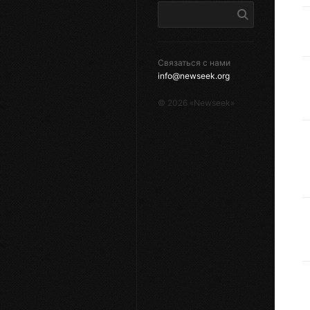
Связаться с нами
info@newseek.org
©
2026
«Newseek»