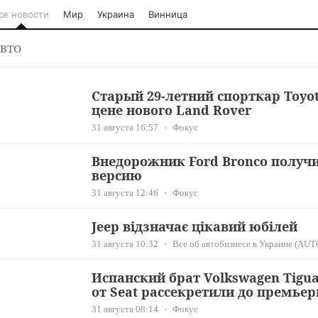
се новости
Мир
Украина
Винница
ВТО
Старый 29-летний спорткар Toyo
цене нового Land Rover
31 августа 16:57
Фокус
Внедорожник Ford Bronco получ
версию
31 августа 12:46
Фокус
Jeep відзначає цікавий юбілей
31 августа 10:32
Все об автобизнесе в Украине (AUT
Испанский брат Volkswagen Tigu
от Seat рассекретили до премье
31 августа 08:14
Фокус