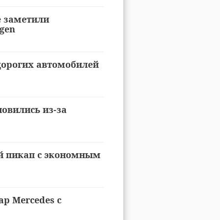
е заметили
gen
дорогих автомобилей
новились из-за
ой пикап с экономным
ар Mercedes с