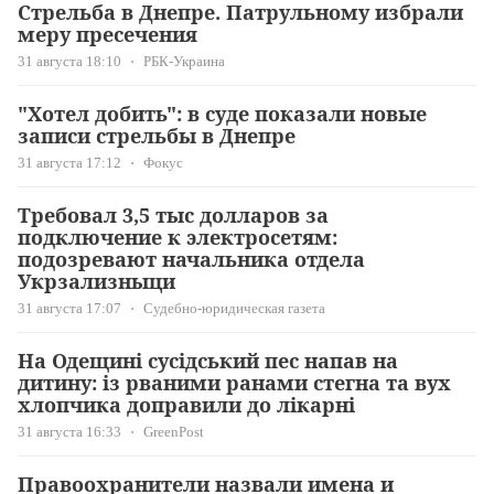
Стрельба в Днепре. Патрульному избрали
меру пресечения
31 августа 18:10
РБК-Украина
"Хотел добить": в суде показали новые
записи стрельбы в Днепре
31 августа 17:12
Фокус
Требовал 3,5 тыс долларов за
подключение к электросетям:
подозревают начальника отдела
Укрзализныци
31 августа 17:07
Судебно-юридическая газета
На Одещині сусідський пес напав на
дитину: із рваними ранами стегна та вух
хлопчика доправили до лікарні
31 августа 16:33
GreenPost
Правоохранители назвали имена и