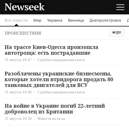
Все новости
Мир
Украина
Винница
Днепропетровск
ПРОИСШЕСТВИЯ
На трассе Киев-Одесса произошла
автотроща: есть пострадавшие
31 августа 19:47
Судебно-юридическая газета
Разоблачены украинские бизнесмены,
которые хотели втридорога продать 80
танковых двигателей для ВСУ
31 августа 18:46
Судебно-юридическая газета
На войне в Украине погиб 22-летний
доброволец из Британии
31 августа 18:30
Новости на zn.ua