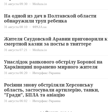
31 августа 09:30
Meduza.io
На одной из дач в Полтавской области
обнаружили труп ребенка
31 августа 08:10
ФРАЗА.ua
Жителя Саудовской Аравии приговорили к
смертной казни за посты в твиттере
31 августа 07:21
Meduza.io
Унаслідок ранкового обстрілу Борової на
Харківщині поранено мирного жителя
31 августа 06:20
Интерфакс-Украина
Росіяни знову обстріляли Херсонську
область, застосували артилерію, танки,
"Гради", БПЛА та авіацію
31 августа 06:02
Интерфакс-Украина