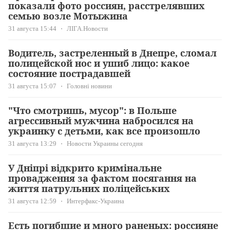
показали фото россиян, расстрелявших
семью возле Мотыжина
31 августа 15:44
ЛІГА.Новости
Водитель, застреленный в Днепре, сломал
полицейской нос и ушиб лицо: какое
состояние пострадавшей
31 августа 15:07
Головні новини
"Что смотришь, мусор": в Польше
агрессивный мужчина набросился на
украинку с детьми, как все произошло
31 августа 13:29
Новости Украины сегодня
У Дніпрі відкрито кримінальне
провадження за фактом посягання на
життя патрульних поліцейських
31 августа 12:59
Интерфакс-Украина
Есть погибшие и много раненых: россияне