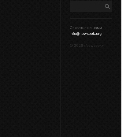
Связаться с нами
info@newseek.org
©
2026
«Newseek»