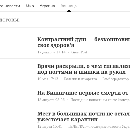
се новости
Мир
Украина
Винница
ДОРОВЬЕ
Контрастний душ — безкоштовни
своє здоров’я
17 декабря 17:14
GreenPost
Врачи раскрыли, о чем сигнали
под ногтями и шишки на руках
10 мая 17:13
Болезни и лекарства — Рамблер/доктор
На Винничине первые смерти от
13 августа 03:06
Последние новости на сайте korresp
Мест в больницах почти не остал
ужесточает карантин
12 марта 15:41
ТЕЛЕГРАФ - последние новости Укра