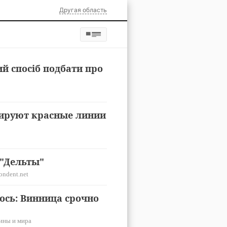
Другая область
й спосіб подбати про
зируют красные линии
 "Дельты"
ondent.net
ось: Винница срочно
ины и мира