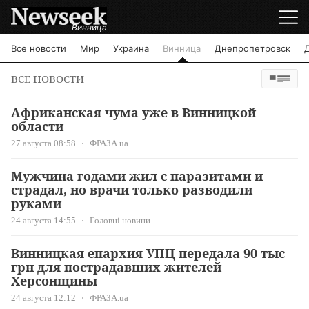
Винница
Все новости
Мир
Украина
Винница
Днепропетровск
ВСЕ НОВОСТИ
Африканская чума уже в Винницкой
области
27 августа 08:58
ФРАЗА.ua
Мужчина годами жил с паразитами и
страдал, но врачи только разводили
руками
24 августа 14:55
Головні новини
Винницкая епархия УПЦ передала 90 тыс
грн для пострадавших жителей
Херсонщины
24 августа 12:12
ФРАЗА.ua