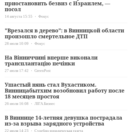
приостановить безвиз с Израилем, —
посол
14 августа 15:55
Фокус
"Врезался в дерево": в Винницкой области
произошло смертельное ДТП
28 июля 10:09
Фокус
На Вінниччині вперше виконали
трансплантацію печінки
27 июля 17:42
GreenPost
Ушастый нянь стал Вухастиком.
Винницабытхим возобновил работу после
18 месяцев простоя
26 июля 16:08
ЛІГА.Бизнес
В Виннице 14-летняя девушка пострадала
из-за взрыва зарядного устройства
22 июля 14:23
Судебно-юридическая газета