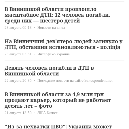
В Винницкой области произошло
масштабное ДТП: 12 человек погибли,
среди них — шестеро детей
23 августа 09:13
Новости на zn.ua
На Вінниччині дев'ятеро людей загинуло у
ДТП, обставини встановлюються - поліція
23 августа 05:51
Интерфакс-Украина
Девять человек погибли в ДТП в
Винницкой области
22 августа 20:35
Последние новости на сайте korrespondent.net
В Винницкой области за 4,9 млн грн
продают карьер, который не работает
десять лет – фото
21 августа 13:50
ЛІГА.Бизнес
"Из-за нехватки ПВО": Украина может