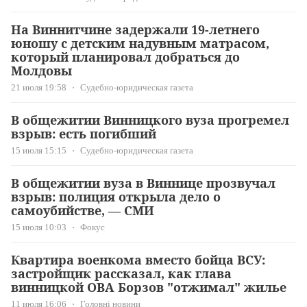
На Виннитчине задержали 19-летнего
юношу с детским надувным матрасом,
который планировал добраться до
Молдовы
21 июля 19:58
Судебно-юридическая газета
В общежитии Винницкого вуза прогремел
взрыв: есть погибший
15 июля 15:15
Судебно-юридическая газета
В общежитии вуза в Виннице прозвучал
взрыв: полиция открыла дело о
самоубийстве, — СМИ
15 июля 10:03
Фокус
Квартира военкома вместо бойца ВСУ:
застройщик рассказал, как глава
винницкой ОВА Борзов "отжимал" жилье
11 июля 16:06
Головні новини