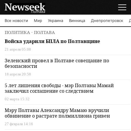
Полтава
Все новости
Мир
Украина
Винница
Днепропетровск
ПОЛИТИКА
⋅ ПОЛТАВА
Войска ударили БПЛА по Полтавщине
21 апреля 05:08
Зеленский провел в Полтаве совещание по
безопасности
18 апреля 20:58
5 лет лишения свободы - мэр Полтавы Мамай
заключил соглашение со следствием
02 марта 15:32
Мэру Полтавы Александру Мамаю вручили
обвинение о растрате полмиллиона гривен
27 февраля 14:16