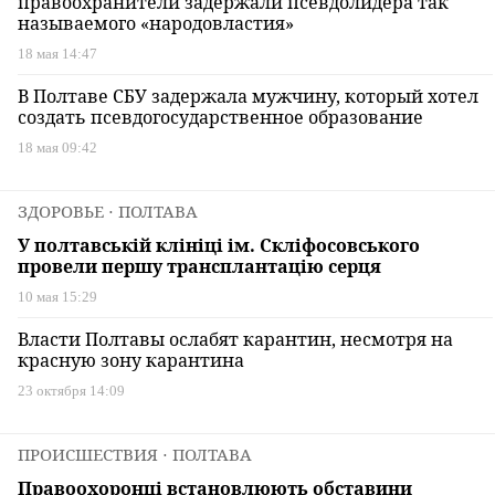
правоохранители задержали псевдолидера так
называемого «народовластия»
18 мая 14:47
В Полтаве СБУ задержала мужчину, который хотел
создать псевдогосударственное образование
18 мая 09:42
ЗДОРОВЬЕ
⋅ ПОЛТАВА
У полтавській клініці ім. Скліфосовського
провели першу трансплантацію серця
10 мая 15:29
Власти Полтавы ослабят карантин, несмотря на
красную зону карантина
23 октября 14:09
ПРОИСШЕСТВИЯ
⋅ ПОЛТАВА
Правоохоронці встановлюють обставини