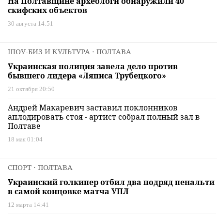
На Полтавщине археологи обнаружили 40
скифских объектов
30 августа 14:51
ШОУ-БИЗ И КУЛЬТУРА
⋅ ПОЛТАВА
Украинская полиция завела дело против
бывшего лидера «Ляписа Трубецкого»
21 октября 20:50
Андрей Макаревич заставил поклонников
аплодировать стоя - артист собрал полный зал в
Полтаве
18 мая 01:04
СПОРТ
⋅ ПОЛТАВА
Украинский голкипер отбил два подряд пенальти
в самой концовке матча УПЛ
12 марта 14:41