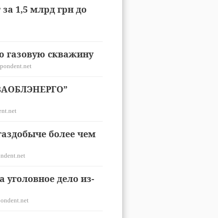
за 1,5 млрд грн до
ю газовую скважину
pondent.net
ВАОБЛЭНЕРГО”
nt.net
газдобыче более чем
ndent.net
 уголовное дело из-
ondent.net