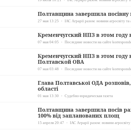
Полтавщина завершила посівну
27 мая 13:25
ІАС Аграрії разом: новини агросвіту та
Кременчугский НПЗ в этом году н
07 мая 04:05
Последние новости на сайте korresponde
Кременчугский НПЗ в этом году н
Полтавской ОВА
07 мая 03:48
Последние новости на сайте korresponde
Глава Полтавської ОДА розповів, 
області
01 мая 13:30
Судебно-юридическая газета
Полтавщина завершила посів ра
100% від запланованих площ
15 апреля 20:47
ІАС Аграрії разом: новини агросвіту