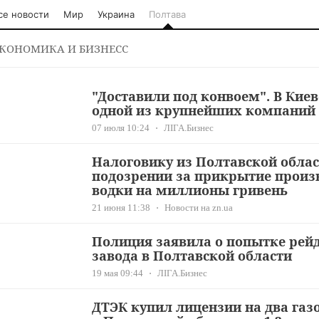
се новости
Мир
Украина
Полтава
КОНОМИКА И БИЗНЕСС
"Доставили под конвоем". В Киев
одной из крупнейших компаний
07 июля 10:24
ЛІГА.Бизнес
Налоговику из Полтавской обла
подозрении за прикрытие произ
водки на миллионы гривень
21 июня 11:38
Новости на zn.ua
Полиция заявила о попытке рейд
завода в Полтавской области
19 мая 09:44
ЛІГА.Бизнес
ДТЭК купил лицензии на два га