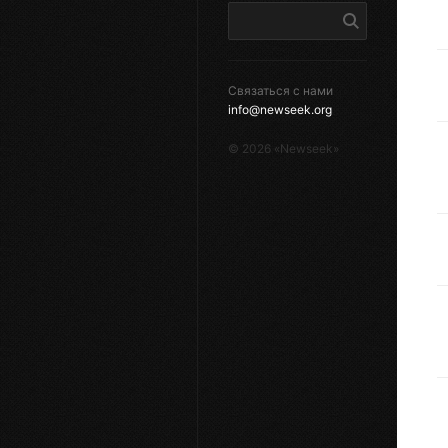
Связаться с нами
info@newseek.org
©
2026
«Newseek»