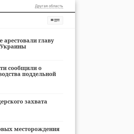
Другая область
е арестовали главу
 Украины
сти сообщили о
водства поддельной
ерского захвата
зовых месторождения