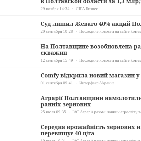
в Полтавской области за 1,3 млр
29 ноября 14:34
ЛІГА.Бизнес
Суд лишил Жеваго 40% акций По
20 сентября 10:28
Последние новости на сайте korres
На Полтавщине возобновлена ра
скважин
12 сентября 15:49
Последние новости на сайте korres
Comfy відкрила новий магазин у
01 сентября 09:41
Интерфакс-Украина
Аграрії Полтавщини намолотили 
ранніх зернових
25 июля 09:35
ІАС Аграрії разом: новини агросвіту т
Середня врожайність зернових 
перевищує 40 ц/га
19 июля 10:21
ІАС Аграрії разом: новини агросвіту т