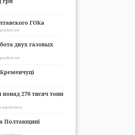
д грн
лтавского ГОКа
pondent.net
бота двух газовых
pondent.net
 Кременчуці
понад 270 тисяч тонн
а агробізнесу
на Полтавщині
а агробізнесу