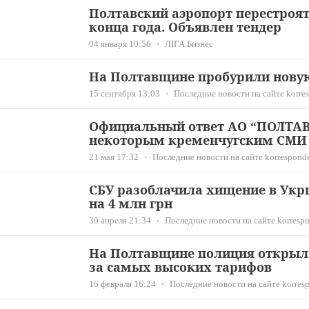
Полтавский аэропорт перестроят 
конца года. Объявлен тендер
04 января 10:56
ЛІГА.Бизнес
На Полтавщине пробурили нову
15 сентября 13:03
Последние новости на сайте korres
Официальный ответ АО “ПОЛТА
некоторым кременчугским СМИ
21 мая 17:32
Последние новости на сайте korresponde
СБУ разоблачила хищение в Укр
на 4 млн грн
30 апреля 21:34
Последние новости на сайте korrespo
На Полтавщине полиция открыла
за самых высоких тарифов
16 февраля 16:24
Последние новости на сайте korresp