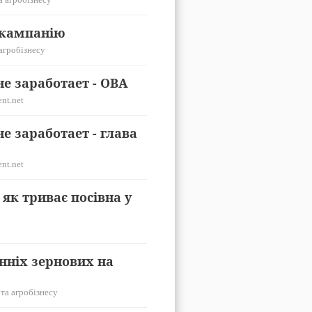
 кампанію
 агробізнесу
е заработает - ОВА
nt.net
е заработает - глава
nt.net
як триває посівна у
нніх зернових на
 та агробізнесу