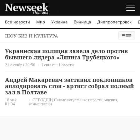
Полтава
Все новости
Мир
Украина
Винница
Днепропетровск
ШОУ-БИЗ И КУЛЬТУРА
Украинская полиция завела дело против
бывшего лидера «Ляписа Трубецкого»
21 октября 20:50
Lenta.ru : Новости
Андрей Макаревич заставил поклонников
аплодировать стоя - артист собрал полный
зал в Полтаве
18 мая
СЕГОДНЯ | Самые актуальные новости, мнения,
01:04
комментарии