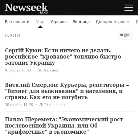
Мир
Все новости
Мир
Украина
Винница
Днепропетровск
БЛОГИ
Cергій Куюн: Если ничего не делать,
российское "кровавое" топливо быстро
затопит Украину
01 марта 13:53
ЛІГА.Бизнес
Виталий Смердов: Курьеры, репетиторы –
"бизнес для выживания" и населения, и
страны. Как его не погубить
30 ноября 11:29
ЛІГА.Финансы
Павло Шеремета: "Экономический рост
послевоенной Украины, или Об
"арифметике" в экономике"