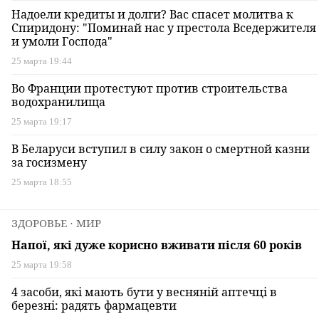
Надоели кредиты и долги? Вас спасет молитва к
Спиридону: "Поминай нас у престола Вседержителя
и умоли Господа"
25 марта 19:44
Во Франции протестуют против строительства
водохранилища
25 марта 19:17
В Беларуси вступил в силу закон о смертной казни
за госизмену
25 марта 18:55
ЗДОРОВЬЕ
⋅ МИР
Напої, які дуже корисно вживати після 60 років
25 марта 19:58
4 засоби, які мають бути у весняній аптечці в
березні: радять фармацевти