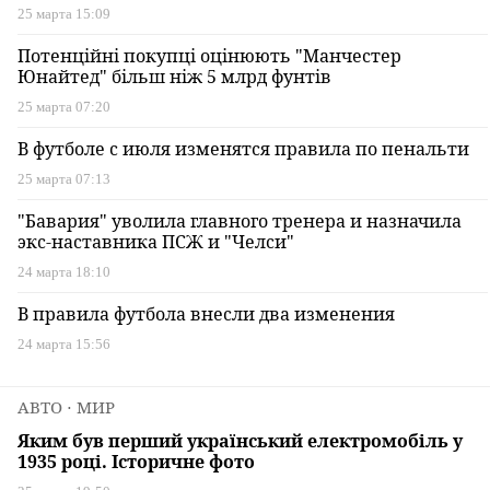
25 марта 15:09
Потенційні покупці оцінюють "Манчестер
Юнайтед" більш ніж 5 млрд фунтів
25 марта 07:20
В футболе с июля изменятся правила по пенальти
25 марта 07:13
"Бавария" уволила главного тренера и назначила
экс-наставника ПСЖ и "Челси"
24 марта 18:10
В правила футбола внесли два изменения
24 марта 15:56
АВТО
⋅ МИР
Яким був перший український електромобіль у
1935 році. Історичне фото