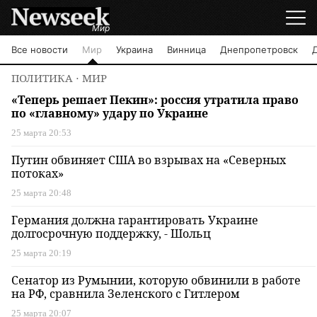
Мир
Все новости
Мир
Украина
Винница
Днепропетровск
ПОЛИТИКА
⋅ МИР
«Теперь решает Пекин»: россия утратила право
по «главному» удару по Украине
25 марта 20:53
Путин обвиняет США во взрывах на «Северных
потоках»
25 марта 20:48
Германия должна гарантировать Украине
долгосрочную поддержку, - Шольц
25 марта 20:19
Сенатор из Румынии, которую обвинили в работе
на РФ, сравнила Зеленского с Гитлером
25 марта 20:07