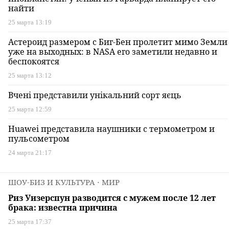
найти
25 марта 13:19
Астероид размером с Биг-Бен пролетит мимо Земли
уже на выходных: в NASA его заметили недавно и
беспокоятся
25 марта 13:12
Вчені представили унікальний сорт яєць
25 марта 12:59
Huawei представила наушники с термометром и
пульсометром
24 марта 21:17
ШОУ-БИЗ И КУЛЬТУРА
⋅ МИР
Риз Уизерспун разводится с мужем после 12 лет
брака: известна причина
25 марта 17:37