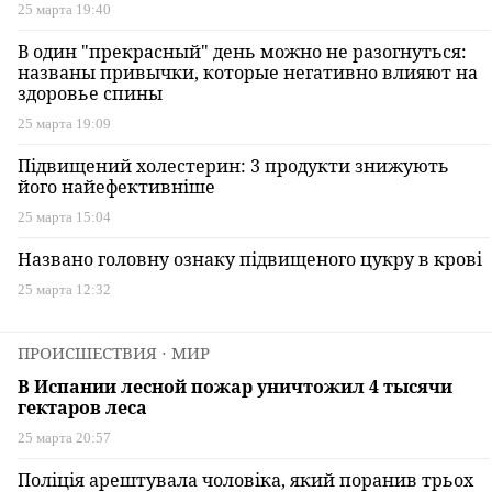
25 марта 19:40
В один "прекрасный" день можно не разогнуться:
названы привычки, которые негативно влияют на
здоровье спины
25 марта 19:09
Підвищений холестерин: 3 продукти знижують
його найефективніше
25 марта 15:04
Названо головну ознаку підвищеного цукру в крові
25 марта 12:32
ПРОИСШЕСТВИЯ
⋅ МИР
В Испании лесной пожар уничтожил 4 тысячи
гектаров леса
25 марта 20:57
Поліція арештувала чоловіка, який поранив трьох