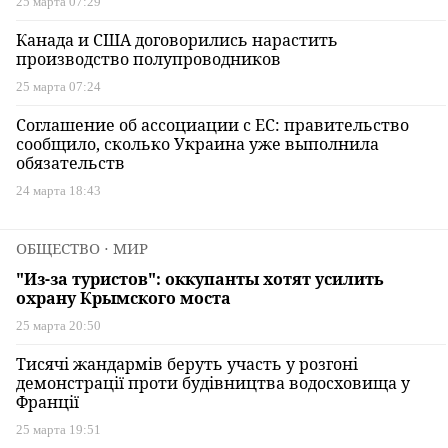
25 марта 07:29
Канада и США договорились нарастить
производство полупроводников
25 марта 07:24
Соглашение об ассоциации с ЕС: правительство
сообщило, сколько Украина уже выполнила
обязательств
24 марта 18:43
ОБЩЕСТВО
⋅ МИР
"Из-за туристов": оккупанты хотят усилить
охрану Крымского моста
25 марта 20:50
Тисячі жандармів беруть участь у розгоні
демонстрації проти будівництва водосховища у
Франції
25 марта 19:51