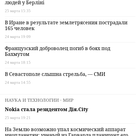
людей у Берліні
25 марта 15:35
В Иране в результате землетрясения пострадали
165 человек
24 марта 19:09
Французский доброволец погиб в боях под
Бахмутом
24 марта 18:15
В Севастополе слышна стрельба, — СМИ
24 марта 14:55
НАУКА И ТЕХНОЛОГИИ
⋅ МИР
Nokia стала резидентом Дія.City
25 марта 19:21
На Землю возможно упал космический аппарат
инопланетян: ученый из Гарварда планирует его