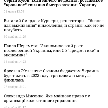
Cергій Куюн: Если ничего не делать, российское
"кровавое" топливо быстро затопит Украину
01 марта 13:53
Виталий Смердов: Курьеры, репетиторы – "бизнес
для выживания" и населения, и страны. Как его не
погубить
30 ноября 11:29
Павло Шеремета: "Экономический рост
послевоенной Украины, или Об "арифметике" в
экономике"
14 ноября 14:23
Ярослав Железняк: С каким бюджетом Украина
будет жить в 2023 году: три плюса и минуса
финплана
07 ноября 15:01
Олександр Мисенко: Яке майнове право є у
організації колективного управління
20 ноября 01:12