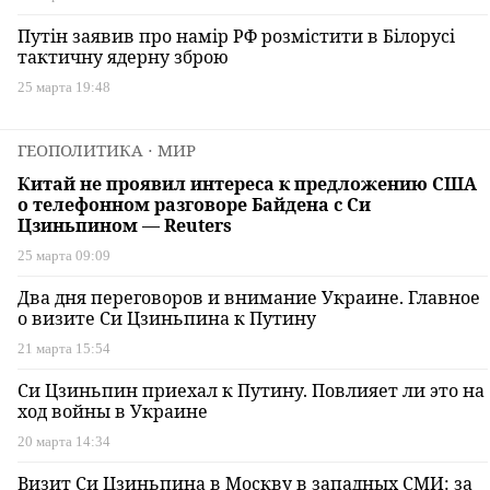
Путін заявив про намір РФ розмістити в Білорусі
тактичну ядерну зброю
25 марта 19:48
ГЕОПОЛИТИКА
⋅ МИР
Китай не проявил интереса к предложению США
о телефонном разговоре Байдена с Си
Цзиньпином — Reuters
25 марта 09:09
Два дня переговоров и внимание Украине. Главное
о визите Си Цзиньпина к Путину
21 марта 15:54
Си Цзиньпин приехал к Путину. Повлияет ли это на
ход войны в Украине
20 марта 14:34
Визит Си Цзиньпина в Москву в западных СМИ: за