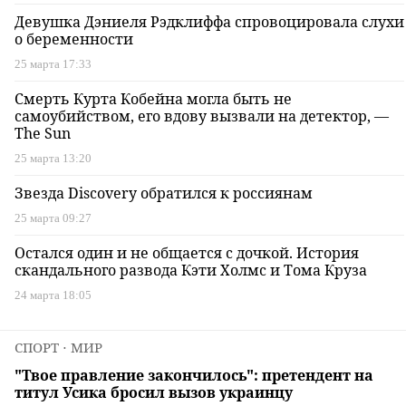
Девушка Дэниеля Рэдклиффа спровоцировала слухи
о беременности
25 марта 17:33
Смерть Курта Кобейна могла быть не
самоубийством, его вдову вызвали на детектор, —
The Sun
25 марта 13:20
Звезда Discovery обратился к россиянам
25 марта 09:27
Остался один и не общается с дочкой. История
скандального развода Кэти Холмс и Тома Круза
24 марта 18:05
СПОРТ
⋅ МИР
"Твое правление закончилось": претендент на
титул Усика бросил вызов украинцу