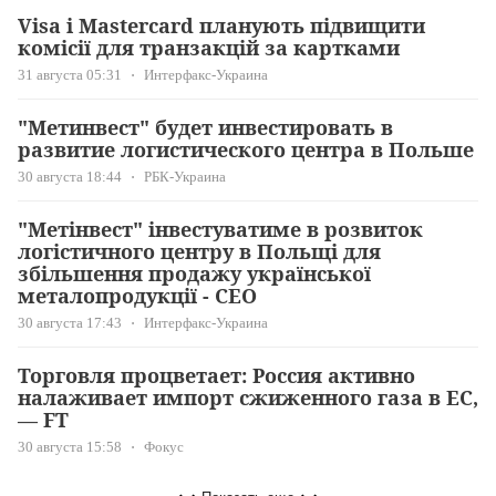
Visa і Mastercard планують підвищити
комісії для транзакцій за картками
31 августа 05:31
Интерфакс-Украина
"Метинвест" будет инвестировать в
развитие логистического центра в Польше
30 августа 18:44
РБК-Украина
"Метінвест" інвестуватиме в розвиток
логістичного центру в Польщі для
збільшення продажу української
металопродукції - СЕО
30 августа 17:43
Интерфакс-Украина
Торговля процветает: Россия активно
налаживает импорт сжиженного газа в ЕС,
— FT
30 августа 15:58
Фокус