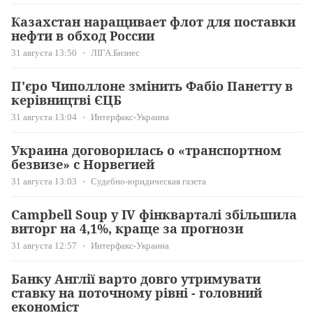
Казахстан наращивает флот для поставки
нефти в обход России
31 августа 13:50
ЛІГА.Бизнес
П'єро Чиполлоне змінить Фабіо Панетту в
керівництві ЄЦБ
31 августа 13:04
Интерфакс-Украина
Украина договорилась о «транспортном
безвизе» с Норвегией
31 августа 13:03
Судебно-юридическая газета
Campbell Soup у IV фінкварталі збільшила
виторг на 4,1%, краще за прогнози
31 августа 12:57
Интерфакс-Украина
Банку Англії варто довго утримувати
ставку на поточному рівні - головний
економіст