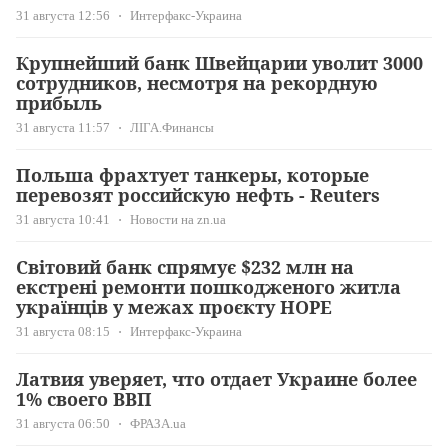
31 августа 12:56
Интерфакс-Украина
Крупнейший банк Швейцарии уволит 3000
сотрудников, несмотря на рекордную
прибыль
31 августа 11:57
ЛІГА.Финансы
Польша фрахтует танкеры, которые
перевозят российскую нефть - Reuters
31 августа 10:41
Новости на zn.ua
Світовий банк спрямує $232 млн на
екстрені ремонти пошкодженого житла
українців у межах проєкту HOPE
31 августа 08:15
Интерфакс-Украина
Латвия уверяет, что отдает Украине более
1% своего ВВП
31 августа 06:50
ФРАЗА.ua