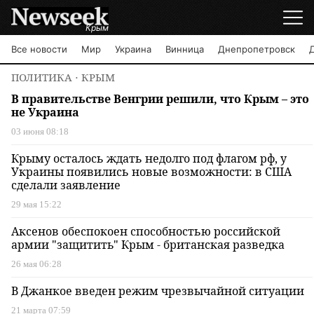
Крым
Все новости
Мир
Украина
Винница
Днепропетровск
ПОЛИТИКА
⋅ КРЫМ
В правительстве Венгрии решили, что Крым – это
не Украина
03 июня 08:18
Крыму осталось ждать недолго под флагом рф, у
Украины появились новые возможности: в США
сделали заявление
29 мая 15:22
Аксенов обеспокоен способностью российской
армии "защитить" Крым - британская разведка
26 мая 06:28
В Джанкое введен режим чрезвычайной ситуации
21 марта 07:59