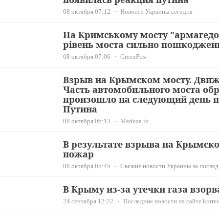
08 октября 07:12
Новости Украины сегодня
На Кримському мосту "армагедо
рівень моста сильно пошкоджен
08 октября 07:06
GreenPost
Взрыв на Крымском мосту. Движ
Часть автомобильного моста обр
произошло на следующий день п
Путина
08 октября 06:13
Meduza.io
В результате взрыва на Крымск
пожар
08 октября 05:45
Свежие новости Украины за последн
В Крыму из-за утечки газа взорв
24 сентября 12:22
Последние новости на сайте korres