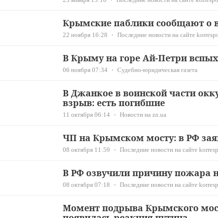
Крымские паблики сообщают о 
22 ноября 16:28
Последние новости на сайте korresp
В Крыму на горе Ай-Петри вспых
06 ноября 07:34
Судебно-юридическая газета
В Джанкое в воинской части окк
взрыв: есть погибшие
11 октября 06:14
Новости на zn.ua
ЧП на Крымском мосту: в РФ за
08 октября 11:59
Последние новости на сайте korresp
В РФ озвучили причину пожара 
08 октября 07:18
Последние новости на сайте korresp
Момент подрыва Крымского мост
появилась реакция путина