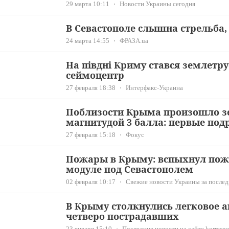
29 марта 10:11
Новости Украины сегодня
В Севастополе слышна стрельба
24 марта 14:55
ФРАЗА.ua
На півдні Криму стався землетрус
сеймоцентр
27 февраля 18:38
Интерфакс-Украина
Поблизости Крыма произошло з
магнитудой 3 балла: первые под
27 февраля 15:18
Фокус
Пожары в Крыму: вспыхнул пож
модуле под Севастополем
02 февраля 10:17
Свежие новости Украины за последн
В Крыму столкнулись легковое а
четверо пострадавших
23 января 15:10
Последние новости на сайте korrespo