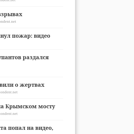
взрывах
ondent.net
нул пожар: видео
упантов раздался
явили о жертвах
ondent.net
на Крымском мосту
ondent.net
а попал на видео,