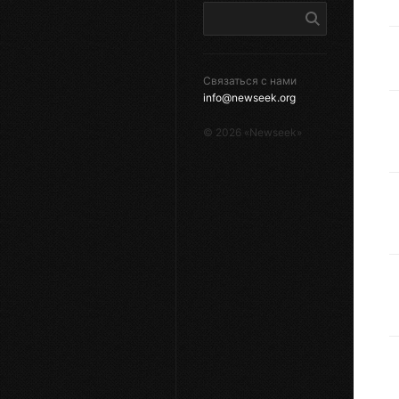
Связаться с нами
info@newseek.org
©
2026
«Newseek»