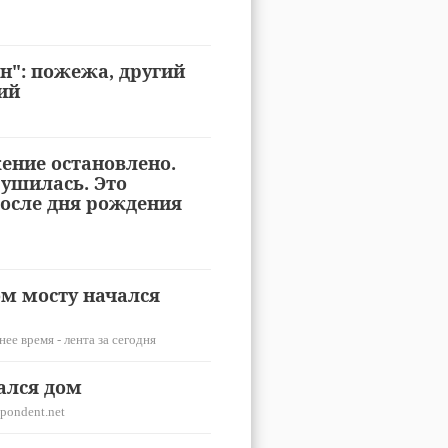
н": пожежа, другий
ий
ение остановлено.
ушилась. Это
осле дня рождения
ом мосту начался
ее время - лента за сегодня
ался дом
pondent.net