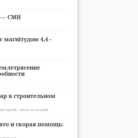
, — СМИ
 магнітудою 4,4 -
емлетрясение
робности
ар в строительном
ее время - лента за сегодня
вто и скорая помощь:
ndent.net