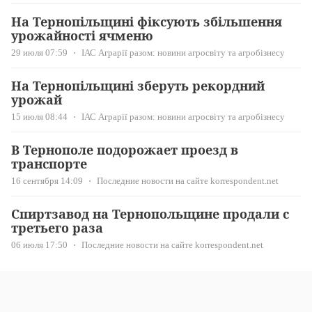
На Тернопільщині фіксують збільшення
урожайності ячменю
29 июля 07:59
ІАС Аграрії разом: новини агросвіту та агробізнесу
На Тернопільщині зберуть рекордний
урожай
15 июля 08:44
ІАС Аграрії разом: новини агросвіту та агробізнесу
В Тернополе подорожает проезд в
транспорте
16 сентября 14:09
Последние новости на сайте korrespondent.net
Спиртзавод на Тернопольщине продали с
третьего раза
06 июля 17:50
Последние новости на сайте korrespondent.net