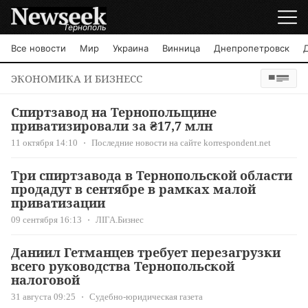
Тернополь
Все новости
Мир
Украина
Винница
Днепропетровск
ЭКОНОМИКА И БИЗНЕСС
Спиртзавод на Тернопольщине
приватизировали за ₴17,7 млн
11 октября 14:10
Последние новости на сайте korrespondent.net
Три спиртзавода в Тернопольской области
продадут в сентябре в рамках малой
приватизации
09 сентября 16:13
ЛІГА.Бизнес
Даниил Гетманцев требует перезагрузки
всего руководства Тернопольской
налоговой
31 августа 09:25
Судебно-юридическая газета