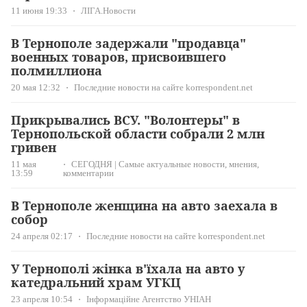
11 июня 19:33
ЛІГА.Новости
В Тернополе задержали "продавца"
военных товаров, присвоившего
полмиллиона
20 мая 12:32
Последние новости на сайте korrespondent.net
Прикрывались ВСУ. "Волонтеры" в
Тернопольской области собрали 2 млн
гривен
11 мая
СЕГОДНЯ | Самые актуальные новости, мнения,
13:59
комментарии
В Тернополе женщина на авто заехала в
собор
24 апреля 02:17
Последние новости на сайте korrespondent.net
У Тернополі жінка в'їхала на авто у
катедральний храм УГКЦ
23 апреля 10:54
Інформаційне Агентство УНІАН