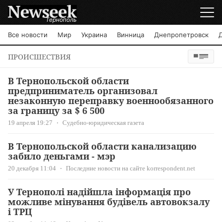
Тернополь
Все новости
Мир
Украина
Винница
Днепропетровск
ПРОИСШЕСТВИЯ
В Тернопольской области
предприниматель организовал
незаконную переправку военнообязанного
за границу за $ 6 500
19 апреля 19:27
Судебно-юридическая газета
В Тернопольской области канализацию
забило деньгами - мэр
20 декабря 11:04
Последние новости на сайте korrespondent.net
У Тернополі надійшла інформація про
можливе мінування будівель автовокзалу
і ТРЦ