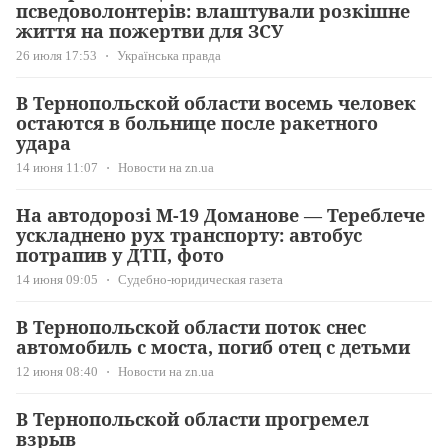
псведоволонтерів: влаштували розкішне
життя на пожертви для ЗСУ
26 июля 17:53
Українська правда
В Тернопольской области восемь человек
остаются в больнице после ракетного
удара
14 июня 11:07
Новости на zn.ua
На автодорозі М-19 Доманове — Тереблече
ускладнено рух транспорту: автобус
потрапив у ДТП, фото
14 июня 09:05
Судебно-юридическая газета
В Тернопольской области поток снес
автомобиль с моста, погиб отец с детьми
12 июня 08:40
Новости на zn.ua
В Тернопольской области прогремел
взрыв