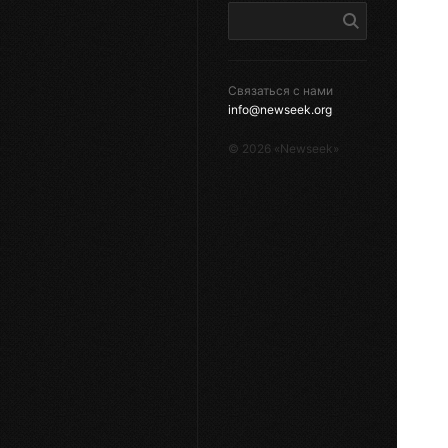
Связаться с нами
info@newseek.org
©
2026
«Newseek»