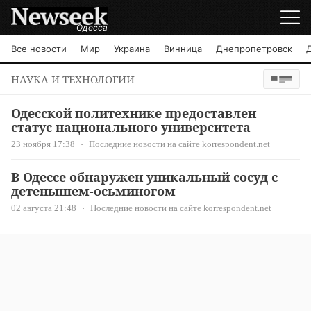
Одесса
Все новости
Мир
Украина
Винница
Днепропетровск
НАУКА И ТЕХНОЛОГИИ
Одесской политехнике предоставлен
статус национального университета
23 ноября 17:38
Последние новости на сайте korrespondent.net
В Одессе обнаружен уникальный сосуд с
детенышем-осьминогом
02 августа 21:48
Последние новости на сайте korrespondent.net