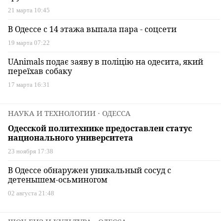
21 марта 10:45
В Одессе с 14 этажа выпала пара - соцсети
19 марта 07:22
UAnimals подає заяву в поліцію на одесита, який
переїхав собаку
17 марта 16:31
НАУКА И ТЕХНОЛОГИИ
⋅ ОДЕССА
Одесской политехнике предоставлен статус
национального университета
23 ноября 17:38
В Одессе обнаружен уникальный сосуд с
детенышем-осьминогом
02 августа 21:48