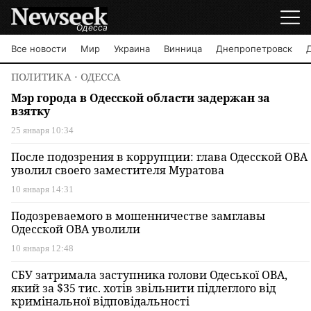
Одесса
Все новости
Мир
Украина
Винница
Днепропетровск
ПОЛИТИКА
⋅ ОДЕССА
Мэр города в Одесской области задержан за
взятку
25 января 10:34
После подозрения в коррупции: глава Одесской ОВА
уволил своего заместителя Муратова
10 января 14:31
Подозреваемого в мошенничестве замглавы
Одесской ОВА уволили
10 января 12:48
СБУ затримала заступника голови Одеської ОВА,
який за $35 тис. хотів звільнити підлеглого від
кримінальної відповідальності