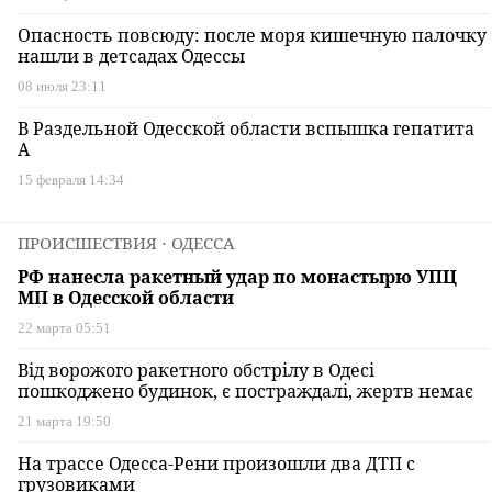
Опасность повсюду: после моря кишечную палочку
нашли в детсадах Одессы
08 июля 23:11
В Раздельной Одесской области вспышка гепатита
А
15 февраля 14:34
ПРОИСШЕСТВИЯ
⋅ ОДЕССА
РФ нанесла ракетный удар по монастырю УПЦ
МП в Одесской области
22 марта 05:51
Від ворожого ракетного обстрілу в Одесі
пошкоджено будинок, є постраждалі, жертв немає
21 марта 19:50
На трассе Одесса-Рени произошли два ДТП с
грузовиками