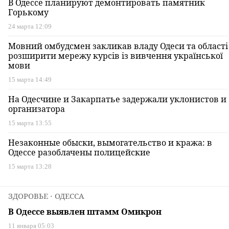
В Одессе планируют демонтировать памятник
Горькому
24 марта 12:09
Мовний омбудсмен закликав владу Одеси та області
розширити мережу курсів із вивчення української
мови
15 марта 14:49
На Одесчине и Закарпатье задержали уклонистов и
организатора
15 марта 13:55
Незаконные обыски, вымогательство и кража: в
Одессе разоблачены полицейские
15 марта 13:28
ЗДОРОВЬЕ
⋅ ОДЕССА
В Одессе выявлен штамм Омикрон
11 января 05:03