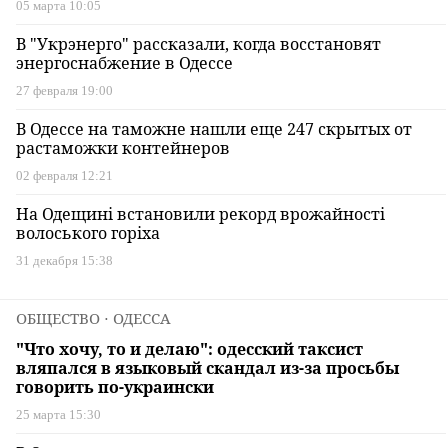
05 марта 10:05
В "Укрэнерго" рассказали, когда восстановят
энергоснабжение в Одессе
27 февраля 19:00
В Одессе на таможне нашли еще 247 скрытых от
растаможки контейнеров
02 февраля 12:21
На Одещині встановили рекорд врожайності
волоського горіха
31 декабря 15:38
ОБЩЕСТВО
⋅ ОДЕССА
"Что хочу, то и делаю": одесский таксист
вляпался в языковый скандал из-за просьбы
говорить по-украински
25 марта 15:30