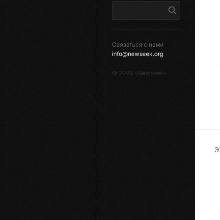
Связаться с нами
info@newseek.org
©
2026
«Newseek»
Э