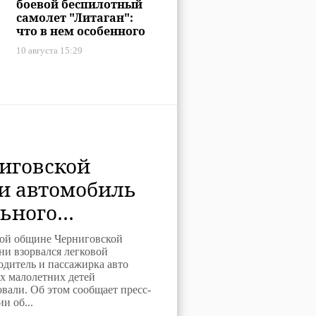
боевой беспилотный
самолет "Литаган":
что в нем особенного
10 августа 15:29
иговской
и автомобиль
ьного
лся на мини: он
ой общине Черниговской
ина погибли, 2
ни взорвался легковой
одитель и пассажирка авто
в больнице
х малолетних детей
вали. Об этом сообщает пресс-
и об...