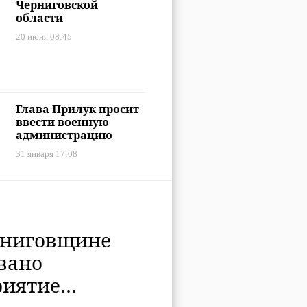
Черниговской
области
20 июня 08:45
Глава Прилук просит
ввести военную
администрацию
31 января 17:08
рниговщине
вано
риятие