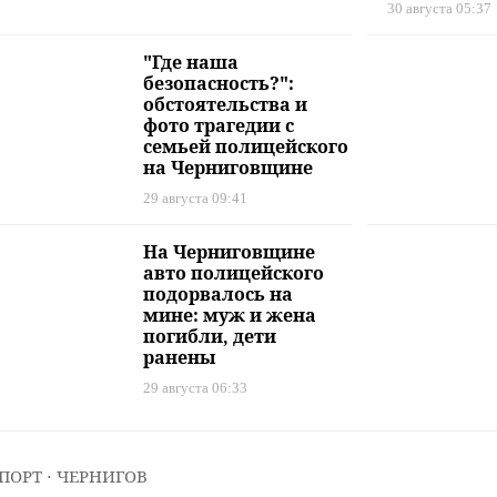
30 августа 05:37
"Где наша
безопасность?":
обстоятельства и
фото трагедии с
семьей полицейского
на Черниговщине
29 августа 09:41
На Черниговщине
авто полицейского
подорвалось на
мине: муж и жена
погибли, дети
ранены
29 августа 06:33
ПОРТ
⋅ ЧЕРНИГОВ