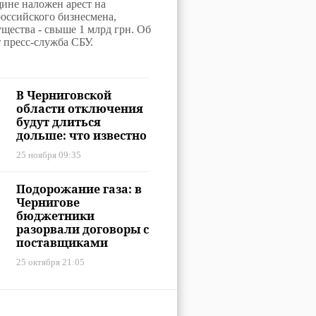
мена из РФ на 1
ине наложен арест на
оссийского бизнесмена,
щества - свыше 1 млрд грн. Об
 пресс-служба СБУ.
В Черниговской
области отключения
будут длиться
дольше: что известно
25 ноября 09:35
Подорожание газа: в
Чернигове
бюджетники
разорвали договоры с
поставщиками
25 октября 21:05