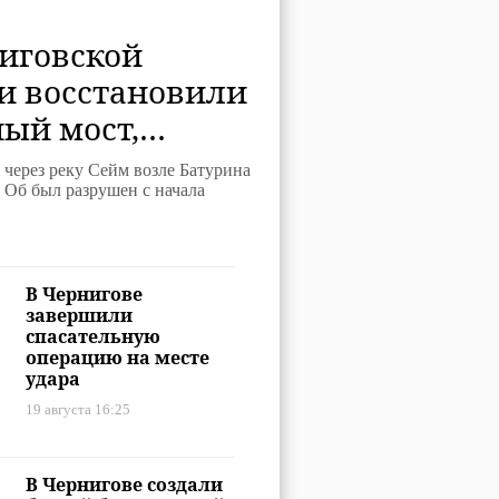
иговской
и восстановили
ый мост,
ый был
 через реку Сейм возле Батурина
ен с начала
 Об был разрушен с начала
В Чернигове
завершили
спасательную
операцию на месте
удара
19 августа 16:25
В Чернигове создали