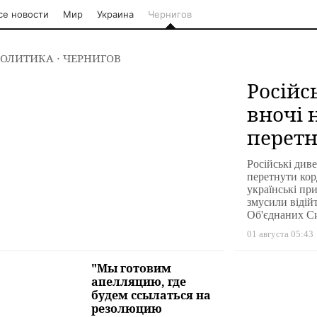
се новости
Мир
Украина
Чернигов
ОЛИТИКА
⋅ ЧЕРНИГОВ
Російс
вночі 
перетн
Черніг
Російські див
перетнути корд
українські пр
змусили відій
Об'єднаних Си
01 августа 05:43
"Мы готовим
апелляцию, где
будем ссылаться на
резолюцию