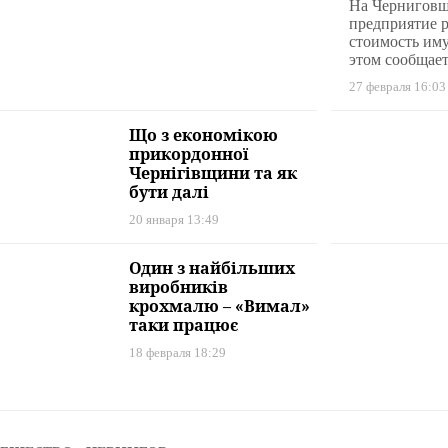
бизнес
На Черниговщ
млрд
предприятие р
стоимость иму
этом сообщает
27 февраля 16:03
Що з економікою
прикордонної
Чернігівщини та як
бути далі
20 января 13:49
Один з найбільших
виробників
крохмалю – «Вимал»
таки працює
18 февраля 18:29