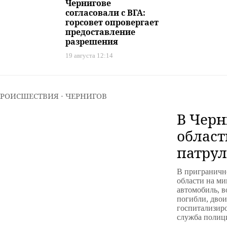
Чернигове
согласовали с ВГА:
горсовет опровергает
предоставление
разрешения
19 августа 12:14
РОИСШЕСТВИЯ
⋅ ЧЕРНИГОВ
В Черн
област
патрул
взорва
В приграничн
и женщ
области на ми
автомобиль, в
детей 
погибли, двои
госпитализиро
служба полици