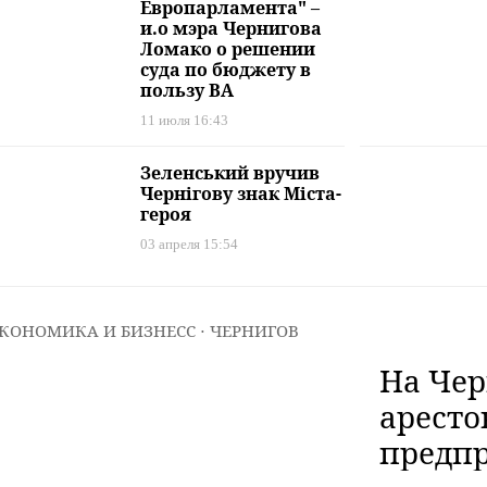
Европарламента" –
и.о мэра Чернигова
Ломако о решении
суда по бюджету в
пользу ВА
11 июля 16:43
Зеленський вручив
Чернігову знак Міста-
героя
03 апреля 15:54
КОНОМИКА И БИЗНЕСС
⋅ ЧЕРНИГОВ
На Че
аресто
предп