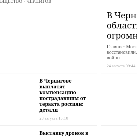
БЩЕСТВО
⋅ ЧЕРНИГОВ
В Черн
област
огромн
котор
Главное: Мост
разруш
восстановили.
войны.
войны
24 августа 09:44
В Чернигове
выплатят
компенсацию
пострадавшим от
теракта россиян:
детали
23 августа 15:10
Выставку дронов в