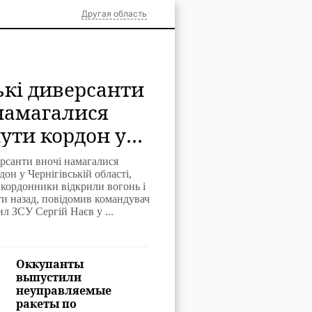
Другая область
ькі диверсанти
намагалися
ути кордон у
івській області
ерсанти вночі намагалися
он у Чернігівській області,
икордонники відкрили вогонь і
ти назад, повідомив командувач
л ЗСУ Сергій Наєв у ...
Оккупанты
выпустили
неуправляемые
ракеты по