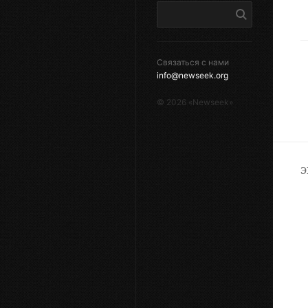
Связаться с нами
info@newseek.org
©
2026
«Newseek»
Э