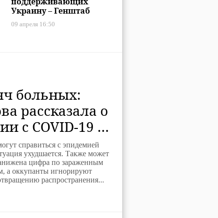
поддерживающих
Украину – Генштаб
09 апреля 16:50
яч больных:
ва рассказала о
ии с COVID-19 в
»
огут справиться с эпидемией
туация ухудшается. Также может
занижена цифра по зараженным
м, а оккупанты игнорируют
отвращению распространения...