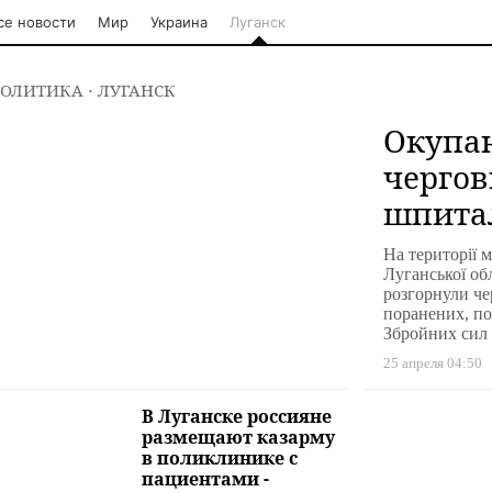
се новости
Мир
Украина
Луганск
ОЛИТИКА
⋅ ЛУГАНСК
Окупан
чергов
шпита
поране
На території м
Хруста
Луганської об
розгорнули че
Луган
поранених, по
Збройних сил 
25 апреля 04:50
В Луганске россияне
размещают казарму
в поликлинике с
пациентами -