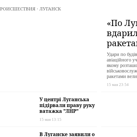
РОИСШЕСТВИЯ
⋅ ЛУГАНСК
«По Лу
вдари
ракета
дально
Удари по буді
все St
авіаційного 
якому розташо
відомо
військовослуж
ракетами велик
15 мая 23:54
У центрі Луганська
підірвали праву руку
ватажка "ЛНР"
15 мая 13:15
В Луганске заявили о