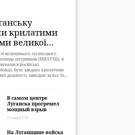
ганську
ли крилатими
ми великої
сті, швидше за
влі колишнього луганського
orm Shadow»: що
училища штурманів (ВВАУШ), в
вувалися російські
 про цю зброю
бовці, було завдано крилатими
ої дальності, швидше за все St...
В самом центре
Луганска прогремел
мощный взрыв
15 мая 12:31
На Луганщине войска