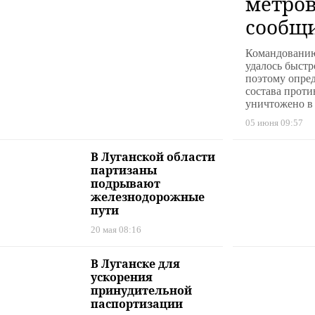
метров
сообщ
подроб
Командованию
Луган
удалось быстр
поэтому опре
состава проти
уничтожено в 
05 июня 09:57
В Луганской области
партизаны
подрывают
железнодорожные
пути
20 мая 08:16
В Луганске для
ускорения
принудительной
паспортизации