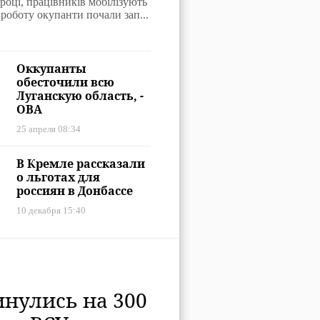
оту в шахтах
 році, працівників мобілізують
 роботу окупанти почали зап...
із сусідніх
ей - Гайдай
Оккупанты
обесточили всю
Луганскую область, -
ОВА
25 апреля 08:34
В Кремле рассказали
о льготах для
россиян в Донбассе
10 декабря 15:40
нулись на 300