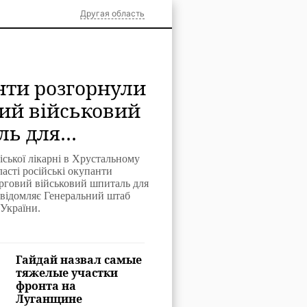
Другая область
ти розгорнули
ий військовий
ль для
них у
іської лікарні в Хрустальному
льному на
ласті російські окупанти
рговий військовий шпиталь для
щині
відомляє Генеральний штаб
України.
Гайдай назвал самые
тяжелые участки
фронта на
Луганщине