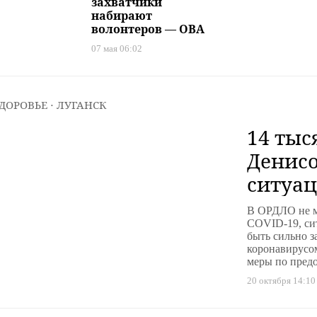
захватчики
набирают
волонтеров — ОВА
07 мая 06:02
ДОРОВЬЕ
⋅ ЛУГАНСК
14 тыс
Денисо
ситуац
«Л/ДНР
В ОРДЛО не м
COVID-19, си
быть сильно 
коронавирусо
меры по пред
20 октября 14:10