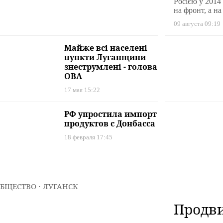
на роб
Росією у 2014
на фронт, а на
росіян 
09 августа 09:19
област
Майже всі населені
пункти Луганщини
знеструмлені - голова
ОВА
17 мая 15:22
РФ упростила импорт
продуктов с Донбасса
18 февраля 17:45
БЩЕСТВО
⋅ ЛУГАНСК
Продви