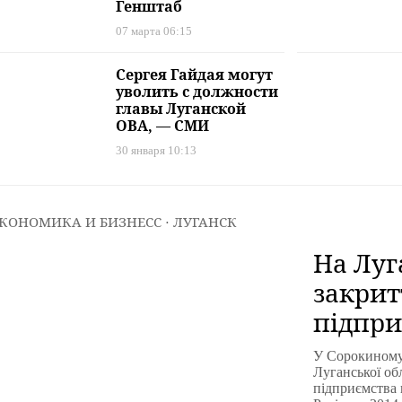
Генштаб
07 марта 06:15
Сергея Гайдая могут
уволить с должности
главы Луганской
ОВА, — СМИ
30 января 10:13
КОНОМИКА И БИЗНЕСС
⋅ ЛУГАНСК
На Луг
закрит
підпри
вугільн
У Сорокиному
окупа
Луганської обл
підприємства в