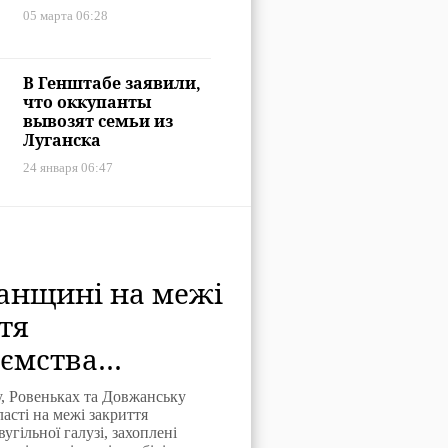
05 марта 06:28
В Генштабе заявили,
что оккупанты
вывозят семьи из
Луганска
24 января 06:47
анщині на межі
тя
ємства
ої галузі,
, Ровеньках та Довжанську
нти запрошують
асті на межі закриття
угільної галузі, захоплені