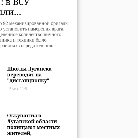
: в ВСУ
или
ности боев на
 92 механизированной бригады
щине
о установить намерения врага,
деленное количество личного
вника и техники было
районах сосредоточения.
Школы Луганска
переводят на
"дистанционку"
15 мая 23:51
Оккупанты в
Луганской области
похищают местных
жителей,