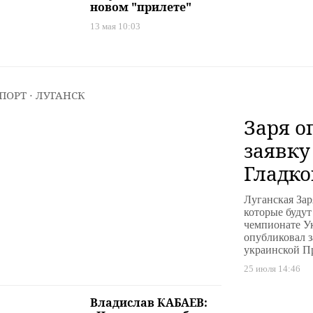
новом "прилете"
13 мая 10:03
ПОРТ
⋅ ЛУГАНСК
Заря о
заявку
Гладко
Луганская Зар
которые будут
чемпионате У
опубликовал з
украинской П
25 июля 14:46
Владислав КАБАЕВ: