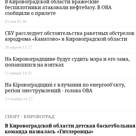
В Кировоградской области вражеские
беспилотники атаковали нефтебазу. В ОВА
сообщили о прилете
03 мая 05:56
СБУ расследует обстоятельства ракетных обстрелов
аэродрома «Канатово» в Кировоградской области
20 апреля 13:27
На Кировоградщине будут судить мэра и его зама,
попавшихся на взятках
11 января 14:51
На Кіровоградщині є влучання по енергооб'єкту,
регіон знеструмлений - голова ОВА
23 ноября 14:27
СПОРТ
⋅ КИРОВОГРАД
В Кировоградской области детская баскетбольная
команда назвалась «Гитлеровцы»