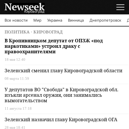
Кировоград
Все новости
Мир
Украина
Винница
Днепропетровск
ПОЛИТИКА
⋅ КИРОВОГРАД
В Кропивницком депутат от ОПЗЖ «под
наркотиками» устроил драку с
правоохранителями
18 мая 12:40
Зеленский сменил главу Кировоградской области
08 марта 11:59
У депутатов ВО "Свобода" в Кировоградской обл.
изъяли арсенал оружия, они занимались
вымогательством
11 августа 17:18
Зеленский назначил главу Кировоградской ОГА
28 мая 18:41