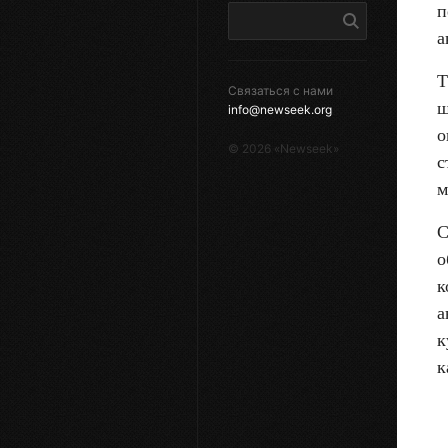
п
а
Т
Связаться с нами
ш
info@newseek.org
о
©
2026
«Newseek»
с
м
С
о
к
а
к
к