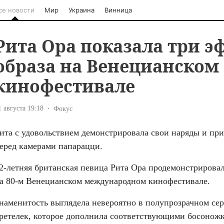
се новости
Мир
Украина
Винница
Рита Ора показала три 
образа на Венецианском
кинофестивале
1 августа 19:18
Фокус
ита с удовольствием демонстрировала свои наряды и при
еред камерами папарацци.
2-летняя британская певица Рита Ора продемонстрировал
а 80-м Венецианском международном кинофестивале. 
наменитость выглядела невероятно в полупрозрачном сере
ретелек, которое дополнила соответствующими босоножка