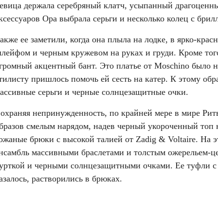
евица держала серебряный клатч, усыпанный драгоценны
ксессуаров Ора выбрала серьги и несколько колец с брил
акже ее заметили, когда она плыла на лодке, в ярко-крас
лейфом и черным кружевом на руках и груди. Кроме того
громный акцентный бант. Это платье от Moschino было на
тилисту пришлось помочь ей сесть на катер. К этому обра
ассивные серьги и черные солнцезащитные очки.
охраняя непринужденность, по крайней мере в мире Риты
бразов смелым нарядом, надев черный укороченный топ на
ожаные брюки с высокой талией от Zadig & Voltaire. На э
нсамбль массивными браслетами и толстым ожерельем-це
урткой и черными солнцезащитными очками. Ее туфли с 
азалось, растворились в брюках.