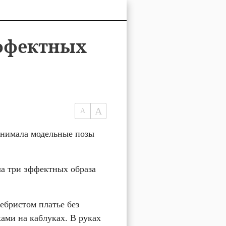
эффектных
нимала модельные позы 
а три эффектных образа 
бристом платье без 
ми на каблуках. В руках 