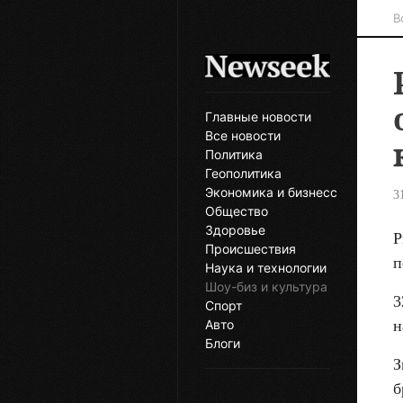
В
Главные новости
Все новости
Политика
Геополитика
Экономика и бизнесс
3
Общество
Здоровье
Р
Происшествия
п
Наука и технологии
Шоу-биз и культура
3
Спорт
н
Авто
Блоги
З
б