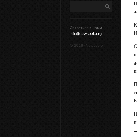
П
д
К
Связаться с нами
И
info@newseek.org
О
©
2026
«Newseek»
н
д
п
П
с
Б
П
п