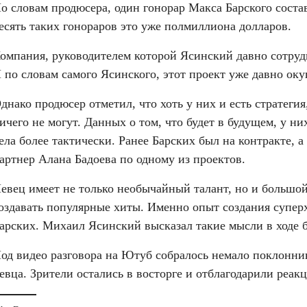
о словам продюсера, один гонорар Макса Барского составл
есять таких гонораров это уже полмиллиона долларов.
омпания, руководителем которой Ясинский давно сотруд
 по словам самого Ясинского, этот проект уже давно оку
днако продюсер отметил, что хоть у них и есть стратегия
ичего не могут. Данных о том, что будет в будущем, у них
ела более тактически. Ранее Барских был на контракте, а
артнер Алана Бадоева по одному из проектов.
евец имеет не только необычайный талант, но и большой 
оздавать популярные хиты. Именно опыт создания суперх
арских. Михаил Ясинский высказал такие мысли в ходе 
од видео разговора на Ютуб собралось немало поклонник
евца. Зрители остались в восторге и отблагодарили реа