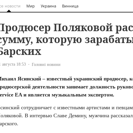
се новости
Мир
Украина
Винница
Продюсер Поляковой ра
сумму, которую зарабат
Барских
1 августа 18:53
Головні новини
ихаил Ясинский – известный украинский продюсер, к
родюсерской деятельности занимает должность руково
ervice EA и является музыкальным экспертом.
синский сотрудничает с известными артистами и певцами
оляковой. В интервью Славе Демину, мужчина рассказал 
арского.