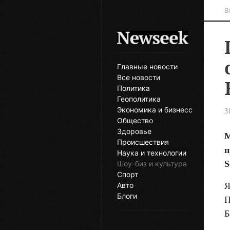
В
Главные новости
Все новости
Политика
Геополитика
Экономика и бизнесс
3
Общество
Здоровье
М
Происшествия
п
Наука и технологии
S
Шоу-биз и культура
Спорт
Я
Авто
Блоги
П
Б