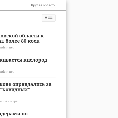
Другая область
овской области к
т более 80 коек
ndent.net
живается кислород
ndent.net
ькове оправдались за
 "ковидных"
аины и мира
лидерами по