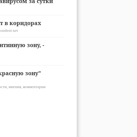
авирусом за сутки
т в коридорах
ondent.net
нтинную зону, -
"красную зону"
сти, мнения, комментарии