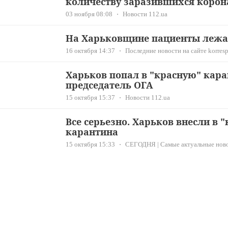
количеству заразившихся корон
03 ноября 08:08
Новости 112.ua
На Харьковщине пациенты лежа
16 октября 14:37
Последние новости на сайте korresp
Харьков попал в "красную" кара
председатель ОГА
15 октября 15:37
Новости 112.ua
Все серьезно. Харьков внесли в 
карантина
15 октября 15:33
СЕГОДНЯ | Самые актуальные ново