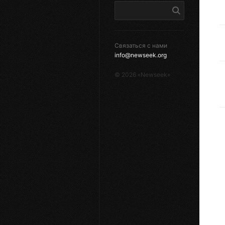
Связаться с нами
info@newseek.org
©
2026
«Newseek»