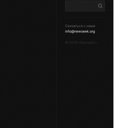
Связаться с нами
info@newseek.org
©
2026
«Newseek»