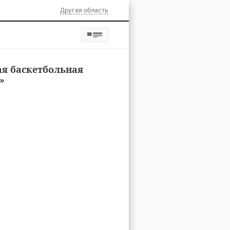
Другая область
ая баскетбольная
»