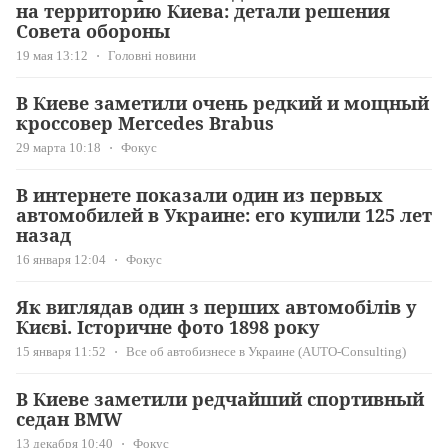
на территорию Киева: детали решения
Совета обороны
19 мая 13:12
Головні новини
В Киеве заметили очень редкий и мощный
кроссовер Mercedes Brabus
29 марта 10:18
Фокус
В интернете показали один из первых
автомобилей в Украине: его купили 125 лет
назад
16 января 12:04
Фокус
Як виглядав один з перших автомобілів у
Києві. Історичне фото 1898 року
15 января 11:52
Все об автобизнесе в Украине (AUTO-Consulting)
В Киеве заметили редчайший спортивный
седан BMW
13 декабря 10:40
Фокус