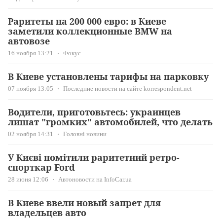
Раритеты на 200 000 евро: в Киеве
заметили коллекционные BMW на
автовозе
16 ноября 13:21
Фокус
В Киеве установлены тарифы на парковку
07 ноября 13:05
Последние новости на сайте korrespondent.net
Водители, приготовьтесь: украинцев
лишат "громких" автомобилей, что делать
02 ноября 14:31
Головні новини
У Києві помітили раритетний ретро-
спорткар Ford
28 июня 12:06
Автоновости на InfoCar.ua
В Киеве ввели новый запрет для
владельцев авто