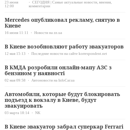
23 июня
СЕГОДНЯ | Самые актуальные новости, мнения,
12:00
комментарии
Mercedes опубликовал рекламу, снятую в
Киеве
16 июня 11:11
Новости на zn.ua
В Киеве возобновляют работу эвакуаторов
12 мая 15:13
Последние новости на сайте korrespondent.net
В КМДА розробили онлайн-мапу АЗС з
бензином у наявності
02 мая 09:58
Автоновости на InfoCar.ua
Автомобили, которые будут блокировать
подъезд к вокзалу в Киеве, будут
эвакуировать
03 марта 18:14
NK
В Киеве эвакуатор забрал суперкар Ferrari