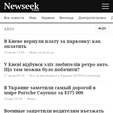
Киев
Все новости
Мир
Украина
Винница
Днепропетровск
АВТО
В Киеве вернули плату за парковку: как
оплатить
24 июля 13:04
Новости на zn.ua
У Києві відбувся зліт любителів ретро авто.
Що там можна було побачити?
17 июля 09:24
Все об автобизнесе в Украине (AUTO-Consulting)
В Украине заметили самый дорогой в
мире Porsche Cayenne за $375 000
24 мая 10:28
Фокус
Военные запретили водителям въезжать