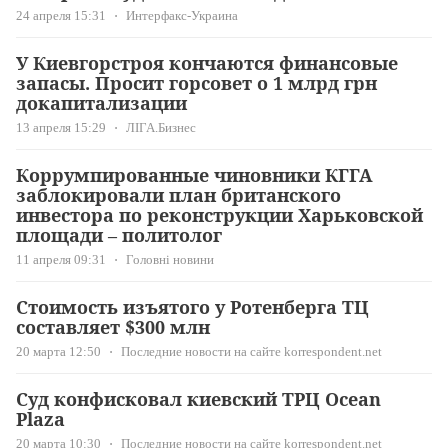
24 апреля 15:31
Интерфакс-Украина
У Киевгорстроя кончаются финансовые
запасы. Просит горсовет о 1 млрд грн
докапитализации
13 апреля 15:29
ЛІГА.Бизнес
Коррумпированные чиновники КГГА
заблокировали план британского
инвестора по реконструкции Харьковской
площади – политолог
11 апреля 09:31
Головні новини
Стоимость изъятого у Ротенберга ТЦ
составляет $300 млн
20 марта 12:50
Последние новости на сайте korrespondent.net
Суд конфисковал киевский ТРЦ Ocean
Plaza
20 марта 10:30
Последние новости на сайте korrespondent.net