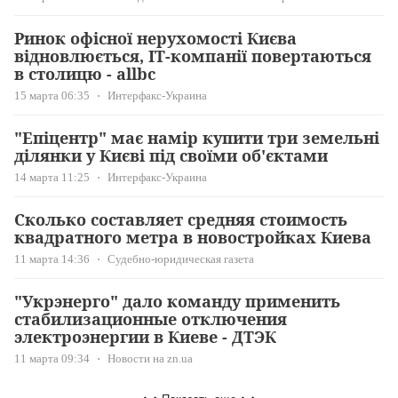
Ринок офісної нерухомості Києва
відновлюється, IT-компанії повертаються
в столицю - allbc
15 марта 06:35
Интерфакс-Украина
"Епіцентр" має намір купити три земельні
ділянки у Києві під своїми об'єктами
14 марта 11:25
Интерфакс-Украина
Сколько составляет средняя стоимость
квадратного метра в новостройках Киева
11 марта 14:36
Судебно-юридическая газета
"Укрэнерго" дало команду применить
стабилизационные отключения
электроэнергии в Киеве - ДТЭК
11 марта 09:34
Новости на zn.ua