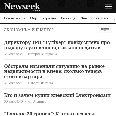
Киев
Все новости
Мир
Украина
Винница
Днепропетровск
ЭКОНОМИКА И БИЗНЕСС
Директору ТРЦ "Гулівер" повідомлено про
підозру в ухиленні від сплати податків
31 мая 09:34
Интерфакс-Украина
Обстрелы изменили ситуацию на рынке
недвижимости в Киеве: сколько теперь
стоит квартира
31 мая 09:21
Новости на zn.ua
Кто и зачем купил киевский Электронмаш
30 мая 09:46
ЛІГА.Бизнес
"Больше 20 гривен": Кличко огласил