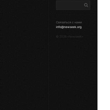
Связаться с нами
info@newseek.org
©
2026
«Newseek»