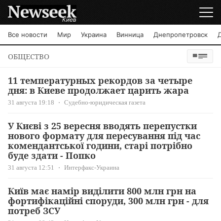
Киев
Все новости
Мир
Украина
Винница
Днепропетровск
ОБЩЕСТВО
11 температурных рекордов за четыре
дня: в Киеве продолжает царить жара
31 августа 19:18
Судебно-юридическая газета
У Києві з 25 вересня вводять перепустки
нового формату для пересування під час
комендантської години, старі потрібно
буде здати - Попко
31 августа 12:51
Интерфакс-Украина
Київ має намір виділити 800 млн грн на
фортифікаційні споруди, 300 млн грн - для
потреб ЗСУ