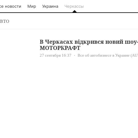
се новости
Мир
Украина
Черкассы
ВТО
В Черкасах відкрився новий шоу
МОТОРКРАФТ
27 сентября 16:37
Все об автобизнесе в Украине (AU