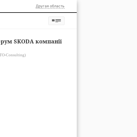
Другая область
-рум SKODA компанії
TO-Consulting)