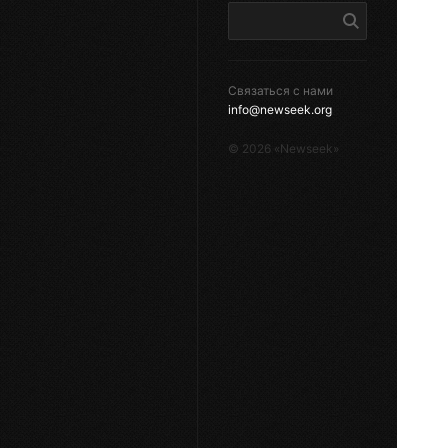
Связаться с нами
info@newseek.org
©
2026
«Newseek»