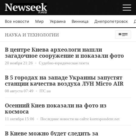
Киев
Все новости
Мир
Украина
Винница
Днепропетровск
НАУКА И ТЕХНОЛОГИИ
В центре Киева археологи нашли
загадочное сооружение и показали фото
20 ноября 21:26
Судебно-юридическая газета
В 5 городах на западе Украины запустят
станции качества воздуха ЛУН Місто AIR
08 августа 07:49
ITC.ua
Осенний Киев показали на фото из
космоса
11 октября 15:06
Последние новости на сайте korrespondent.net
В Киеве можно будет следить за